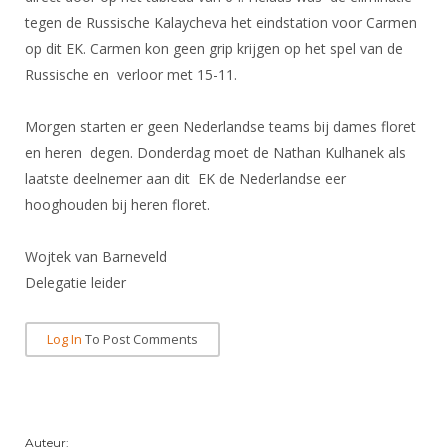
DBT
Nieuws
Website
Organisatie
tegen de Russische Kalaycheva het eindstation voor Carmen
NK organiseren
Ranglijsten
Brassardsysteem
FBT
Gebruiksvoorwaarden
op dit EK. Carmen kon geen grip krijgen op het spel van de
Bestuur
Inschrijven
Russische en verloor met 15-11.
SBT
Handleiding
Voor coaches en leraren
Commissies
Reglementen
Talentontwikkeling
Historie
Nieuws
Morgen starten er geen Nederlandse teams bij dames floret
Ereleden
Materiaal
en heren degen. Donderdag moet de Nathan Kulhanek als
Nationale opleidingen
Leden van Verdiensten
Atletencommissie
Schermpaspoort
laatste deelnemer aan dit EK de Nederlandse eer
Internationale opleidingen
Vacatures
hooghouden bij heren floret.
Rolstoelschermen
Internationale Titeltoernooien
Opleidingen
Bondsbureau
Wojtek van Barneveld
Internationale aanmeldingen
Wedstrijdkalender
Leraar
Delegatie leider
Contact
KNAS Keurmerk
Voor scheidsrechters
Medewerkers
NK's
Log In
To Post Comments
Nieuws
Samenwerking
JPT
Scheidsrechterslijst
Formulieren
JEC
Scheidsrechter Documentatie
Auteur:
Veteranenwedstrijden