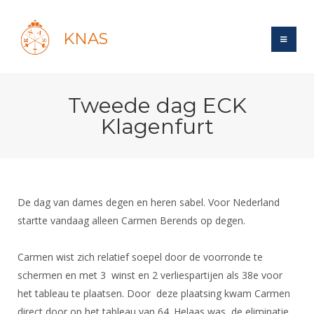
KNAS
Site
Tweede dag ECK
Bond
Login
Klagenfurt
Schermen
Bond
Recent posts
Beleid
Topsport
Books
Breedtesport
Lidmaatschap
Polls
Introductie
Informatie
De dag van dames degen en heren sabel. Voor Nederland
Wat is topsport
Tarieven
Forums
startte vandaag alleen Carmen Berends op degen.
Recreatiesport
Nieuws
Forums
Voor de jeugd
Reglementen
Maandelijks archief
Veteranen
NK's
Carmen wist zich relatief soepel door de voorronde te
Spreekbeurtpakket
Ledencijfers
Zoek Vereniging
Forums
Lichtzwaardschermen
schermen en met 3 winst en 2 verliespartijen als 38e voor
Evenement
Ouders en vereniging
Sponsors en Partners
Oranje
het tableau te plaatsen. Door deze plaatsing kwam Carmen
Schermforum
Contact
Wedstrijdsport
direct door op het tableau van 64. Helaas was de eliminatie
Jeugdkampen