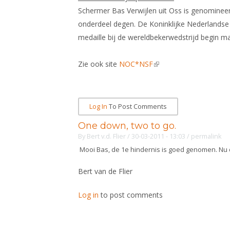
Schermer Bas Verwijlen uit Oss is genomine
onderdeel degen. De Koninklijke Nederlands
medaille bij de wereldbekerwedstrijd begin maa
Zie ook site
NOC*NSF
(link is external)
Log In
To Post Comments
One down, two to go.
By
Bert v.d. Flier
/ 30-03-2011 - 13:03
/
permalink
Mooi Bas, de 1e hindernis is goed genomen. Nu d
Bert van de Flier
Log in
to post comments