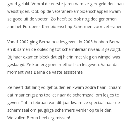
Alle Verenigingen
goed gelukt. Vooral de eerste jaren nam ze geregeld deel aan
Opleidingen
wedstrijden. Ook op de veteranenkampioenschappen kwam
Nieuws
Wedstrijdorganisatie
Tuchtzaken
ze goed uit de voeten. Zo heeft ze ook nog deelgenomen
Verenigingsondersteuning
Nieuws
aan het Europees Kampioenschap Schermen voor veteranen.
Archief
Witte Vlekkenplan
Aanvragen van scheidsrechters
Vanaf 2002 ging Berna ook lesgeven. In 2003 hebben Berna
Infotheek
Oprichting Vereniging
Scheidsrechterslijst
en ik samen de opleiding tot schermleraar niveau 3 gevolgd..
Bibliotheek
Overschrijven leden
Bij haar examen bleek dat zij hierin met vlag en wimpel was
Import inschrijvingen uit Nahouw
ALV
geslaagd. Ze kon erg goed methodisch lesgeven. Vanaf dat
Verwerk wedstrijduitslagen
moment was Berna de vaste assistente.
Touché
NK organiseren
Ze heeft dat lang volgehouden en kwam zodra haar lichaam
Promotie en logo
dat maar enigszins toeliet naar de schermzaal om lesjes te
geven. Tot in februari van dit jaar kwam ze speciaal naar de
Geschiedenis van het schermen
schermzaal om jeugdige schermers verder op te leiden.
We zullen Berna heel erg missen!