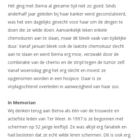
DBT
Nieuws
Website
Het ging met Berna al geruime tijd niet zo goed. Sinds
Organisatie
NK organiseren
Ranglijsten
Brassardsysteem
FBT
anderhalf jaar geleden bij haar kanker werd geconstateerd,
Gebruiksvoorwaarden
Bestuur
Inschrijven
was het een dagelijks gevecht voor haar om de dingen te
SBT
Handleiding
Voor coaches en leraren
Commissies
doen die ze wilde doen. Aanvankelijk leken enkele
Reglementen
Talentontwikkeling
Historie
chemokuren aan te slaan, maar dit bleek vaak van tijdelijke
Nieuws
Ereleden
Materiaal
duur. Vanaf januari bleek ook de laatste chemokuur slecht
Nationale opleidingen
Leden van Verdiensten
Atletencommissie
Schermpaspoort
aan te slaan en werd Berna erg moe, verzwakt door de
Internationale opleidingen
Vacatures
combinatie van de chemo en de strijd tegen de tumor zelf.
Rolstoelschermen
Internationale Titeltoernooien
Vanaf woensdag ging het erg slecht en moest ze
Opleidingen
opgenomen worden in een hospice. Daar is ze
Bondsbureau
Internationale aanmeldingen
Wedstrijdkalender
Leraar
vrijdagochtend overleden in aanwezigheid van haar zus.
Contact
KNAS Keurmerk
Voor scheidsrechters
Medewerkers
In Memorian
NK's
Wij denken terug aan Berna als één van de trouwste en
Nieuws
Samenwerking
JPT
actiefste leden van Ter Weer. In 1997 is ze begonnen met
Scheidsrechterslijst
Formulieren
schermen op 52 jarige leeftijd. Ze was altijd erg fanatiek en
JEC
Scheidsrechter Documentatie
had besloten dat ze echt wilde leren schermen. Dit is ook erg
Veteranenwedstrijden