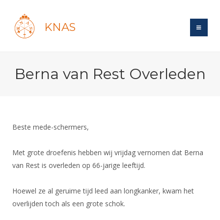
KNAS
Site
Berna van Rest Overleden
Bond
Login
Schermen
Bond
Recent posts
Beleid
Topsport
Books
Breedtesport
Beste mede-schermers,
Lidmaatschap
Polls
Introductie
Informatie
Wat is topsport
Tarieven
Met grote droefenis hebben wij vrijdag vernomen dat Berna
Forums
Recreatiesport
Nieuws
Forums
van Rest is overleden op 66-jarige leeftijd.
Voor de jeugd
Reglementen
Maandelijks archief
Veteranen
NK's
Spreekbeurtpakket
Ledencijfers
Zoek Vereniging
Forums
Lichtzwaardschermen
Hoewel ze al geruime tijd leed aan longkanker, kwam het
Evenement
Ouders en vereniging
Sponsors en Partners
overlijden toch als een grote schok.
Oranje
Schermforum
Contact
Wedstrijdsport
Jeugdkampen