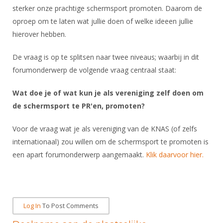
DBT
Nieuws
Website
sterker onze prachtige schermsport promoten. Daarom de
Organisatie
NK organiseren
Ranglijsten
Brassardsysteem
FBT
oproep om te laten wat jullie doen of welke ideeen jullie
Gebruiksvoorwaarden
Bestuur
Inschrijven
hierover hebben.
SBT
Handleiding
Voor coaches en leraren
Commissies
Reglementen
Talentontwikkeling
De vraag is op te splitsen naar twee niveaus; waarbij in dit
Historie
Nieuws
Ereleden
Materiaal
forumonderwerp de volgende vraag centraal staat:
Nationale opleidingen
Leden van Verdiensten
Atletencommissie
Schermpaspoort
Wat doe je of wat kun je als vereniging zelf doen om
Internationale opleidingen
Vacatures
Rolstoelschermen
de schermsport te PR'en, promoten?
Internationale Titeltoernooien
Opleidingen
Bondsbureau
Voor de vraag wat je als vereniging van de KNAS (of zelfs
Internationale aanmeldingen
Wedstrijdkalender
Leraar
internationaal) zou willen om de schermsport te promoten is
Contact
KNAS Keurmerk
een apart forumonderwerp aangemaakt.
Klik daarvoor hier.
Voor scheidsrechters
Medewerkers
NK's
Nieuws
Samenwerking
JPT
Scheidsrechterslijst
Formulieren
JEC
Log In
To Post Comments
Scheidsrechter Documentatie
Veteranenwedstrijden