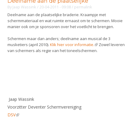
Deelname aan de plaatselijke
Alle Verenigingen
Opleidingen
By
Jaap Wassink
/ 20-04-2011 - 09:08
/
permalink
Nieuws
Deelname aan de plaatselijke braderie. Kraampje met
Wedstrijdorganisatie
Tuchtzaken
schermmateriaal en wat ruimte ernaast om te schermen. Mooie
Verenigingsondersteuning
Nieuws
manier ook om je sponsoren over het voetlicht te brengen.
Archief
Witte Vlekkenplan
Aanvragen van scheidsrechters
Schermen maar dan anders; deelname aan musical de 3
Infotheek
Oprichting Vereniging
musketiers (april 2010).
Klik hier voor informatie.
(link is external)
Zowel leveren
Scheidsrechterslijst
van schermers als regie van het toneelschermen.
Bibliotheek
Overschrijven leden
Import inschrijvingen uit Nahouw
ALV
Verwerk wedstrijduitslagen
Touché
NK organiseren
Promotie en logo
Jaap Wassink
Voorzitter Deventer Schermvereniging
Geschiedenis van het schermen
DSV
(link is external)