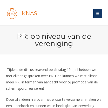
KNAS
Site
PR: op niveau van de
Bond
Login
vereniging
Schermen
Bond
Recent posts
Beleid
Topsport
Books
Breedtesport
Lidmaatschap
Polls
Introductie
Informatie
Tijdens de discussieavond op dinsdag 19 april hebben we
Wat is topsport
Tarieven
Forums
met elkaar gesproken over PR. Hoe kunnen we met elkaar
Recreatiesport
Nieuws
Forums
Voor de jeugd
Reglementen
meer PR, in termen van aandacht voor cq promotie van de
Maandelijks archief
Veteranen
NK's
schermsport, realiseren?
Spreekbeurtpakket
Ledencijfers
Zoek Vereniging
Forums
Lichtzwaardschermen
Evenement
Ouders en vereniging
Sponsors en Partners
Door alle ideen hierover met elkaar te verzamelen maken we
Oranje
Schermforum
Contact
een ideenboek en kunnen we in landelijke samenwerking
Wedstrijdsport
Jeugdkampen