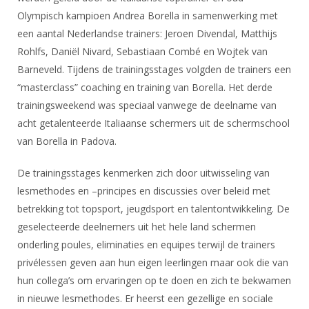
DBT
Nieuws
Website
Organisatie
Olympisch kampioen Andrea Borella in samenwerking met
NK organiseren
Ranglijsten
Brassardsysteem
FBT
Gebruiksvoorwaarden
een aantal Nederlandse trainers: Jeroen Divendal, Matthijs
Bestuur
Inschrijven
Rohlfs, Daniël Nivard, Sebastiaan Combé en Wojtek van
SBT
Handleiding
Voor coaches en leraren
Commissies
Barneveld. Tijdens de trainingsstages volgden de trainers een
Reglementen
Talentontwikkeling
Historie
Nieuws
“masterclass” coaching en training van Borella. Het derde
Ereleden
Materiaal
trainingsweekend was speciaal vanwege de deelname van
Nationale opleidingen
Leden van Verdiensten
Atletencommissie
Schermpaspoort
acht getalenteerde Italiaanse schermers uit de schermschool
Internationale opleidingen
Vacatures
van Borella in Padova.
Rolstoelschermen
Internationale Titeltoernooien
Opleidingen
De trainingsstages kenmerken zich door uitwisseling van
Bondsbureau
Internationale aanmeldingen
Wedstrijdkalender
Leraar
lesmethodes en –principes en discussies over beleid met
Contact
KNAS Keurmerk
betrekking tot topsport, jeugdsport en talentontwikkeling. De
Voor scheidsrechters
Medewerkers
geselecteerde deelnemers uit het hele land schermen
NK's
onderling poules, eliminaties en equipes terwijl de trainers
Nieuws
Samenwerking
JPT
privélessen geven aan hun eigen leerlingen maar ook die van
Scheidsrechterslijst
Formulieren
hun collega’s om ervaringen op te doen en zich te bekwamen
JEC
Scheidsrechter Documentatie
in nieuwe lesmethodes. Er heerst een gezellige en sociale
Veteranenwedstrijden