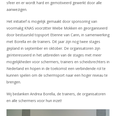
Alle Verenigingen
sfeer en er wordt hard en gemotiveerd gewerkt door alle
Opleidingen
aanwezigen.
Nieuws
Wedstrijdorganisatie
Tuchtzaken
Verenigingsondersteuning
Het initiatief is mogelijk gemaakt door sponsoring van
Nieuws
Archief
voormalig KNAS voorzitter Wiebe Mokken en georganiseerd
Witte Vlekkenplan
Aanvragen van scheidsrechters
door bestuurslid topsport Etienne van Cann, in samenwerking
Infotheek
Oprichting Vereniging
Scheidsrechterslijst
met Borella en de trainers. Dit jaar zijn nog twee stages
Bibliotheek
Overschrijven leden
gepland in september en oktober. De organisatoren zijn
Import inschrijvingen uit Nahouw
geïnteresseerd in het uitbreiden van de stages met meer
ALV
Verwerk wedstrijduitslagen
mogelijkheden voor schermers, trainers en scheidsrechters in
Touché
Nederland en hopen in de toekomst een verbindende rol te
NK organiseren
kunnen spelen om de schermsport naar een hoger niveau te
Promotie en logo
brengen.
Wij bedanken Andrea Borella, de trainers, de organisatoren
Geschiedenis van het schermen
en alle schermers voor hun inzet!