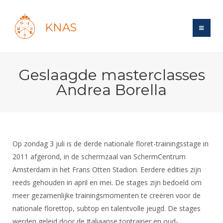
KNAS
Site
Geslaagde masterclasses
Bond
Login
Andrea Borella
Schermen
Bond
Recent posts
Beleid
Topsport
Books
Breedtesport
Lidmaatschap
Polls
Introductie
Informatie
Op zondag 3 juli is de derde nationale floret-trainingsstage in
Wat is topsport
Tarieven
Forums
2011 afgerond, in de schermzaal van SchermCentrum
Recreatiesport
Nieuws
Forums
Voor de jeugd
Reglementen
Amsterdam in het Frans Otten Stadion. Eerdere edities zijn
Maandelijks archief
Veteranen
NK's
reeds gehouden in april en mei. De stages zijn bedoeld om
Spreekbeurtpakket
Ledencijfers
Zoek Vereniging
Forums
Lichtzwaardschermen
meer gezamenlijke trainingsmomenten te creëren voor de
Evenement
Ouders en vereniging
Sponsors en Partners
Oranje
nationale florettop, subtop en talentvolle jeugd. De stages
Schermforum
Contact
Wedstrijdsport
werden geleid door de Italiaanse toptrainer en oud-
Jeugdkampen