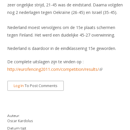
DBT
Nieuws
Website
zeer ongelijke strijd, 21-45 was de eindstand. Daarna volgden
Organisatie
NK organiseren
Ranglijsten
Brassardsysteem
FBT
nog 2 nederlagen tegen Oekraïne (26-45) en Israël (35-45).
Gebruiksvoorwaarden
Bestuur
Inschrijven
SBT
Handleiding
Voor coaches en leraren
Commissies
Nederland moest vervolgens om de 15e plaats schermen
Reglementen
Talentontwikkeling
Historie
tegen Finland. Het werd een duidelijke 45-27 overwinning.
Nieuws
Ereleden
Materiaal
Nationale opleidingen
Leden van Verdiensten
Nederland is daardoor in de eindklassering 15e geworden.
Atletencommissie
Schermpaspoort
Internationale opleidingen
Vacatures
Rolstoelschermen
De complete uitslagen zijn te vinden op :
Internationale Titeltoernooien
Opleidingen
http://eurofencing2011.com/competition/results/
(link is external)
Bondsbureau
Internationale aanmeldingen
Wedstrijdkalender
Leraar
Contact
Log In
To Post Comments
KNAS Keurmerk
Voor scheidsrechters
Medewerkers
NK's
Nieuws
Samenwerking
JPT
Scheidsrechterslijst
Formulieren
Auteur:
JEC
Oscar Kardolus
Scheidsrechter Documentatie
Datum tijd:
Veteranenwedstrijden