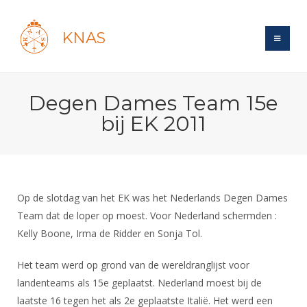
KNAS
Site
Degen Dames Team 15e
Bond
Login
bij EK 2011
Schermen
Bond
Recent posts
Beleid
Topsport
Books
Breedtesport
Lidmaatschap
Polls
Introductie
Informatie
Op de slotdag van het EK was het Nederlands Degen Dames
Wat is topsport
Tarieven
Forums
Team dat de loper op moest. Voor Nederland schermden :
Recreatiesport
Nieuws
Forums
Voor de jeugd
Reglementen
Kelly Boone, Irma de Ridder en Sonja Tol.
Maandelijks archief
Veteranen
NK's
Spreekbeurtpakket
Ledencijfers
Zoek Vereniging
Forums
Het team werd op grond van de wereldranglijst voor
Lichtzwaardschermen
Evenement
Ouders en vereniging
Sponsors en Partners
landenteams als 15e geplaatst. Nederland moest bij de
Oranje
Schermforum
Contact
laatste 16 tegen het als 2e geplaatste Italië. Het werd een
Wedstrijdsport
Jeugdkampen