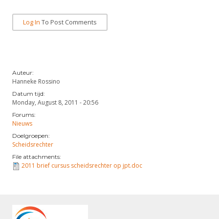
Alle Verenigingen
Opleidingen
Nieuws
Log In
To Post Comments
Wedstrijdorganisatie
Tuchtzaken
Verenigingsondersteuning
Nieuws
Archief
Witte Vlekkenplan
Aanvragen van scheidsrechters
Infotheek
Oprichting Vereniging
Auteur:
Scheidsrechterslijst
Hanneke Rossino
Bibliotheek
Overschrijven leden
Datum tijd:
Import inschrijvingen uit Nahouw
Monday, August 8, 2011 - 20:56
ALV
Verwerk wedstrijduitslagen
Forums:
Nieuws
Touché
NK organiseren
Doelgroepen:
Scheidsrechter
Promotie en logo
File attachments:
2011 brief cursus scheidsrechter op jpt.doc
Geschiedenis van het schermen