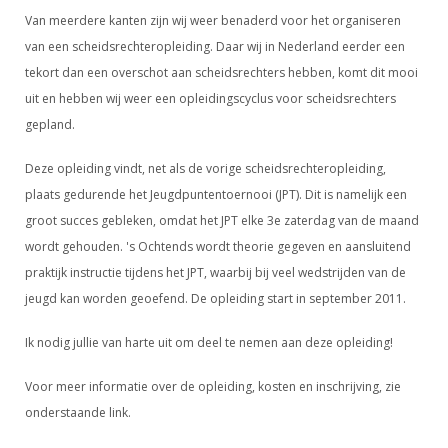
DBT
Nieuws
Website
Organisatie
Van meerdere kanten zijn wij weer benaderd voor het organiseren
NK organiseren
Ranglijsten
Brassardsysteem
FBT
Gebruiksvoorwaarden
van een scheidsrechteropleiding. Daar wij in Nederland eerder een
Bestuur
Inschrijven
tekort dan een overschot aan scheidsrechters hebben, komt dit mooi
SBT
Handleiding
Voor coaches en leraren
Commissies
uit en hebben wij weer een opleidingscyclus voor scheidsrechters
Reglementen
Talentontwikkeling
Historie
Nieuws
gepland.
Ereleden
Materiaal
Nationale opleidingen
Leden van Verdiensten
Atletencommissie
Deze opleiding vindt, net als de vorige scheidsrechteropleiding,
Schermpaspoort
plaats gedurende het Jeugdpuntentoernooi (JPT). Dit is namelijk een
Internationale opleidingen
Vacatures
Rolstoelschermen
groot succes gebleken, omdat het JPT elke 3e zaterdag van de maand
Internationale Titeltoernooien
Opleidingen
wordt gehouden. 's Ochtends wordt theorie gegeven en aansluitend
Bondsbureau
Internationale aanmeldingen
Wedstrijdkalender
Leraar
praktijk instructie tijdens het JPT, waarbij bij veel wedstrijden van de
Contact
jeugd kan worden geoefend. De opleiding start in september 2011.
KNAS Keurmerk
Voor scheidsrechters
Medewerkers
NK's
Ik nodig jullie van harte uit om deel te nemen aan deze opleiding!
Nieuws
Samenwerking
JPT
Voor meer informatie over de opleiding, kosten en inschrijving, zie
Scheidsrechterslijst
Formulieren
JEC
onderstaande link.
Scheidsrechter Documentatie
Veteranenwedstrijden