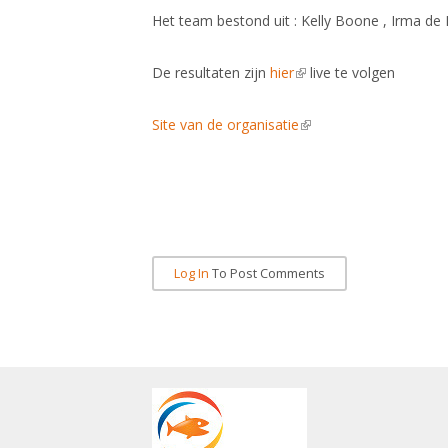
Het team bestond uit : Kelly Boone , Irma de 
De resultaten zijn
hier
(link is external)
live te volgen
Site van de organisatie
(link is external)
Log In
To Post Comments