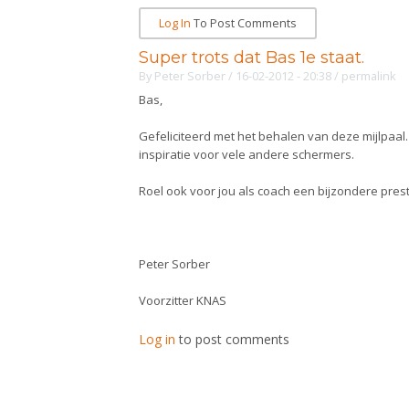
Log In
To Post Comments
Super trots dat Bas 1e staat.
By
Peter Sorber
/ 16-02-2012 - 20:38
/
permalink
Bas,
Gefeliciteerd met het behalen van deze mijlpaal.
inspiratie voor vele andere schermers.
Roel ook voor jou als coach een bijzondere prestat
Peter Sorber
Voorzitter KNAS
Log in
to post comments