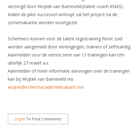
Alle Verenigingen
Opleidingen
verzorgd door Wojtek van Barneveld.(talent coach KNAS)
Nieuws
Indien de pilot succesvol verloopt zal het project na de
Wedstrijdorganisatie
Tuchtzaken
zomervakantie worden voortgezet.
Verenigingsondersteuning
Nieuws
Archief
Witte Vlekkenplan
Aanvragen van scheidsrechters
Schermers kunnen voor de talent regiotraining floret zuid
Infotheek
Oprichting Vereniging
worden aangemeld door verenigingen, trainers of zelfstandig.
Scheidsrechterslijst
Aanmelden voor de eerste serie van 13 trainingen kan t/m
Bibliotheek
Overschrijven leden
Import inschrijvingen uit Nahouw
uiterlijk 27 maart a.s.
ALV
Aanmelden of meer informatie aanvragen over de trainingen
Verwerk wedstrijduitslagen
Touché
kan bij Wojtek van Barneveld via:
NK organiseren
wojtek@schermacademiebrabant.nl
(link sends e-mail)
Promotie en logo
Geschiedenis van het schermen
Log In
To Post Comments