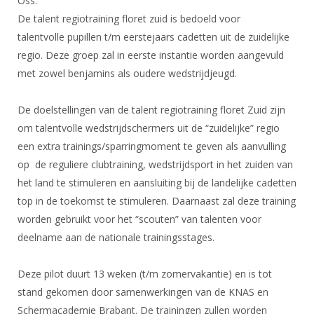
Oss.
DBT
Nieuws
Website
Organisatie
NK organiseren
De talent regiotraining floret zuid is bedoeld voor
Ranglijsten
Brassardsysteem
FBT
Gebruiksvoorwaarden
talentvolle pupillen t/m eerstejaars cadetten uit de zuidelijke
Bestuur
Inschrijven
SBT
regio. Deze groep zal in eerste instantie worden aangevuld
Handleiding
Voor coaches en leraren
Commissies
Reglementen
met zowel benjamins als oudere wedstrijdjeugd.
Talentontwikkeling
Historie
Nieuws
Ereleden
Materiaal
De doelstellingen van de talent regiotraining floret Zuid zijn
Nationale opleidingen
Leden van Verdiensten
Atletencommissie
Schermpaspoort
om talentvolle wedstrijdschermers uit de “zuidelijke” regio
Internationale opleidingen
Vacatures
een extra trainings/sparringmoment te geven als aanvulling
Rolstoelschermen
Internationale Titeltoernooien
Opleidingen
op de reguliere clubtraining, wedstrijdsport in het zuiden van
Bondsbureau
Internationale aanmeldingen
het land te stimuleren en aansluiting bij de landelijke cadetten
Wedstrijdkalender
Leraar
top in de toekomst te stimuleren. Daarnaast zal deze training
Contact
KNAS Keurmerk
worden gebruikt voor het “scouten” van talenten voor
Voor scheidsrechters
Medewerkers
NK's
deelname aan de nationale trainingsstages.
Nieuws
Samenwerking
JPT
Deze pilot duurt 13 weken (t/m zomervakantie) en is tot
Scheidsrechterslijst
Formulieren
JEC
stand gekomen door samenwerkingen van de KNAS en
Scheidsrechter Documentatie
Schermacademie Brabant. De trainingen zullen worden
Veteranenwedstrijden