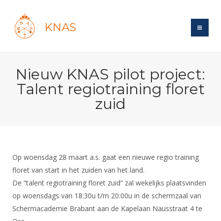
KNAS
Site
Nieuw KNAS pilot project:
Bond
Login
Talent regiotraining floret
Schermen
Bond
zuid
Recent posts
Beleid
Topsport
Books
Breedtesport
Lidmaatschap
Polls
Introductie
Informatie
Wat is topsport
Tarieven
Forums
Recreatiesport
Op woensdag 28 maart a.s. gaat een nieuwe regio training
Nieuws
Forums
Voor de jeugd
Reglementen
floret van start in het zuiden van het land.
Maandelijks archief
Veteranen
NK's
De “talent regiotraining floret zuid” zal wekelijks plaatsvinden
Spreekbeurtpakket
Ledencijfers
Zoek Vereniging
Forums
Lichtzwaardschermen
op woensdags van 18:30u t/m 20:00u in de schermzaal van
Evenement
Ouders en vereniging
Sponsors en Partners
Oranje
Schermforum
Schermacademie Brabant aan de Kapelaan Nausstraat 4 te
Contact
Wedstrijdsport
Jeugdkampen