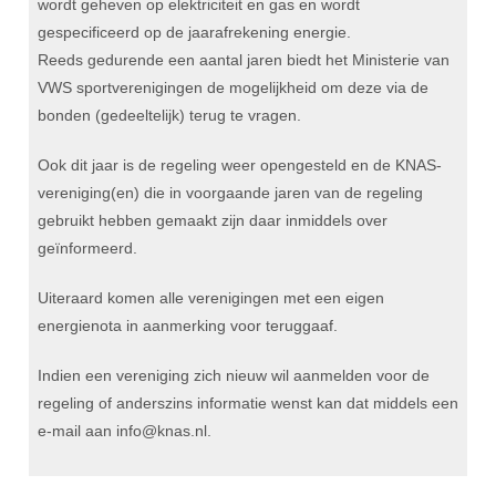
DBT
wordt geheven op elektriciteit en gas en wordt
Nieuws
Website
Organisatie
NK organiseren
Ranglijsten
gespecificeerd op de jaarafrekening energie.
Brassardsysteem
FBT
Gebruiksvoorwaarden
Bestuur
Reeds gedurende een aantal jaren biedt het Ministerie van
Inschrijven
SBT
VWS sportverenigingen de mogelijkheid om deze via de
Handleiding
Voor coaches en leraren
Commissies
Reglementen
bonden (gedeeltelijk) terug te vragen.
Talentontwikkeling
Historie
Nieuws
Ereleden
Materiaal
Ook dit jaar is de regeling weer opengesteld en de KNAS-
Nationale opleidingen
Leden van Verdiensten
Atletencommissie
Schermpaspoort
vereniging(en) die in voorgaande jaren van de regeling
Internationale opleidingen
Vacatures
gebruikt hebben gemaakt zijn daar inmiddels over
Rolstoelschermen
Internationale Titeltoernooien
geïnformeerd.
Opleidingen
Bondsbureau
Internationale aanmeldingen
Wedstrijdkalender
Leraar
Uiteraard komen alle verenigingen met een eigen
Contact
energienota in aanmerking voor teruggaaf.
KNAS Keurmerk
Voor scheidsrechters
Medewerkers
NK's
Indien een vereniging zich nieuw wil aanmelden voor de
Nieuws
Samenwerking
regeling of anderszins informatie wenst kan dat middels een
JPT
e-mail aan info@knas.nl.
Scheidsrechterslijst
Formulieren
JEC
Scheidsrechter Documentatie
Veteranenwedstrijden