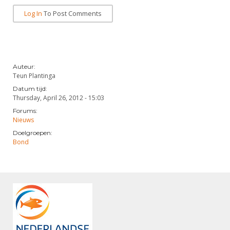
Alle Verenigingen
Opleidingen
Log In
To Post Comments
Nieuws
Wedstrijdorganisatie
Tuchtzaken
Verenigingsondersteuning
Nieuws
Archief
Witte Vlekkenplan
Aanvragen van scheidsrechters
Auteur:
Infotheek
Teun Plantinga
Oprichting Vereniging
Scheidsrechterslijst
Datum tijd:
Bibliotheek
Overschrijven leden
Thursday, April 26, 2012 - 15:03
Import inschrijvingen uit Nahouw
Forums:
ALV
Verwerk wedstrijduitslagen
Nieuws
Touché
Doelgroepen:
NK organiseren
Bond
Promotie en logo
Geschiedenis van het schermen