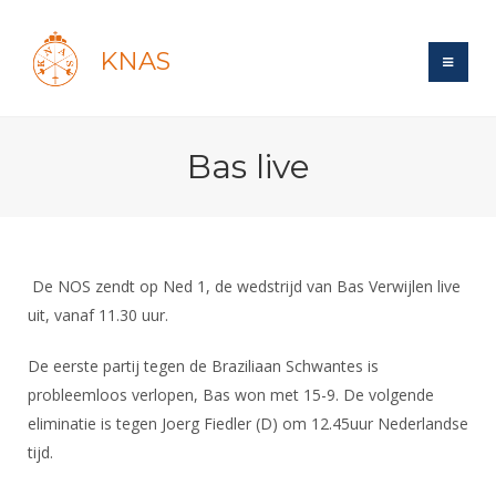
KNAS
Site
Bas live
Bond
Login
Schermen
Bond
Recent posts
Beleid
Topsport
Books
Breedtesport
De NOS zendt op Ned 1, de wedstrijd van Bas Verwijlen live
Lidmaatschap
Polls
Introductie
uit, vanaf 11.30 uur.
Informatie
Wat is topsport
Tarieven
Forums
Recreatiesport
Nieuws
De eerste partij tegen de Braziliaan Schwantes is
Forums
Voor de jeugd
Reglementen
Maandelijks archief
Veteranen
probleemloos verlopen, Bas won met 15-9. De volgende
NK's
Spreekbeurtpakket
Ledencijfers
Zoek Vereniging
eliminatie is tegen Joerg Fiedler (D) om 12.45uur Nederlandse
Forums
Lichtzwaardschermen
Evenement
tijd.
Ouders en vereniging
Sponsors en Partners
Oranje
Schermforum
Contact
Wedstrijdsport
Jeugdkampen