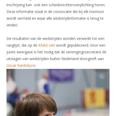
DBT
Nieuws
Website
inschrijving kan
Organisatie
ook een scheidsrechtersverplichting horen.
NK organiseren
Ranglijsten
Brassardsysteem
FBT
Deze informatie staat in de convocatie die bij elk toernooi
Gebruiksvoorwaarden
Bestuur
Inschrijven
wordt vermeld en waar alle wedstrijdinformatie is terug te
SBT
Handleiding
Voor coaches en leraren
Commissies
vinden.
Reglementen
Talentontwikkeling
Historie
Nieuws
Ereleden
Materiaal
De resultaten van de wedstrijden worden verwerkt tot een
Nationale opleidingen
Leden van Verdiensten
Atletencommissie
Schermpaspoort
ranglijst, die op de
KNAS-site
wordt gepubliceerd. Voor een
Internationale opleidingen
Vacatures
juiste weergave is het nodig dat de verenigingssecretaris de
Rolstoelschermen
Internationale Titeltoernooien
uitslagen van wedstrijden buiten Nederland doorgeeft aan
Opleidingen
Oscar Kardolus
(link sends e-mail)
.
Bondsbureau
Internationale aanmeldingen
Wedstrijdkalender
Leraar
Contact
KNAS Keurmerk
Voor scheidsrechters
Medewerkers
NK's
Nieuws
Samenwerking
JPT
Scheidsrechterslijst
Formulieren
JEC
Scheidsrechter Documentatie
Veteranenwedstrijden