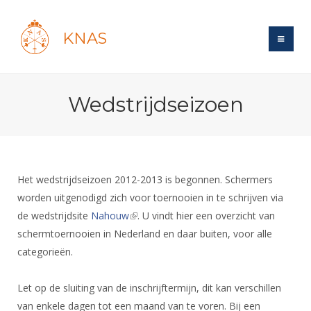
KNAS
Site
Wedstrijdseizoen
Bond
Login
Schermen
Bond
Recent posts
Beleid
Topsport
Books
Breedtesport
Het wedstrijdseizoen 2012-2013 is begonnen. Schermers
Lidmaatschap
Polls
Introductie
worden uitgenodigd zich voor toernooien in te schrijven via
Informatie
Wat is topsport
Tarieven
de wedstrijdsite
Nahouw
(link is external)
. U vindt hier een overzicht van
Forums
Recreatiesport
Nieuws
Forums
schermtoernooien in Nederland en daar buiten, voor alle
Voor de jeugd
Reglementen
Maandelijks archief
Veteranen
NK's
categorieën.
Spreekbeurtpakket
Ledencijfers
Zoek Vereniging
Forums
Lichtzwaardschermen
Evenement
Ouders en vereniging
Sponsors en Partners
Let op de sluiting van de inschrijftermijn, dit kan verschillen
Oranje
Schermforum
Contact
van enkele dagen tot een maand van te voren. Bij een
Wedstrijdsport
Jeugdkampen