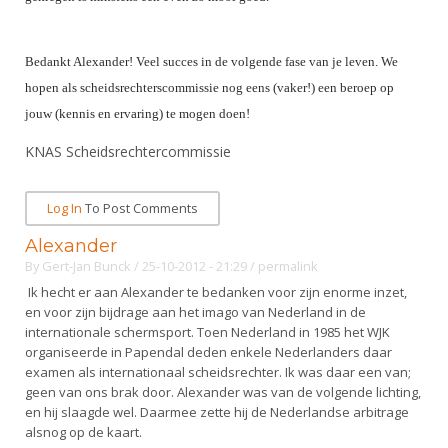
Alle Verenigingen
Opleidingen
Nieuws
Wedstrijdorganisatie
Tuchtzaken
Bedankt Alexander! Veel succes in de volgende fase van je leven. We
Verenigingsondersteuning
Nieuws
hopen als scheidsrechterscommissie nog eens (vaker!) een beroep op
Archief
Witte Vlekkenplan
jouw (kennis en ervaring) te mogen doen!
Aanvragen van scheidsrechters
Infotheek
Oprichting Vereniging
KNAS Scheidsrechtercommissie
Scheidsrechterslijst
Bibliotheek
Overschrijven leden
Import inschrijvingen uit Nahouw
Log In
To Post Comments
ALV
Verwerk wedstrijduitslagen
Alexander
Touché
By
Gert-Jan Bunck
/ 25-10-2012 - 21:29
/
permalink
NK organiseren
Ik hecht er aan Alexander te bedanken voor zijn enorme inzet,
Promotie en logo
en voor zijn bijdrage aan het imago van Nederland in de
internationale schermsport. Toen Nederland in 1985 het WJK
organiseerde in Papendal deden enkele Nederlanders daar
Geschiedenis van het schermen
examen als internationaal scheidsrechter. Ik was daar een van;
geen van ons brak door. Alexander was van de volgende lichting,
en hij slaagde wel. Daarmee zette hij de Nederlandse arbitrage
alsnog op de kaart.