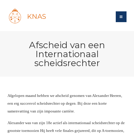
KNAS
Site
Afscheid van een
Bond
Login
Internationaal
Schermen
Bond
scheidsrechter
Recent posts
Beleid
Topsport
Books
Breedtesport
Lidmaatschap
Polls
Introductie
Informatie
Wat is topsport
Tarieven
Forums
Recreatiesport
Afgelopen maand hebben we afscheid genomen van Alexander Heeren,
Nieuws
Forums
Voor de jeugd
Reglementen
een erg succesvol scheidsrechter op degen. Bij deze een korte
Maandelijks archief
Veteranen
NK's
Spreekbeurtpakket
samenvatting van zijn imposante carrière.
Ledencijfers
Zoek Vereniging
Forums
Lichtzwaardschermen
Evenement
Ouders en vereniging
Sponsors en Partners
Alexander was van zijn 18e actief als internationaal scheidsrechter op de
Oranje
Schermforum
Contact
grootste toernooien Hij heeft vele finales gejureerd, dit op A-toernooien,
Wedstrijdsport
Jeugdkampen