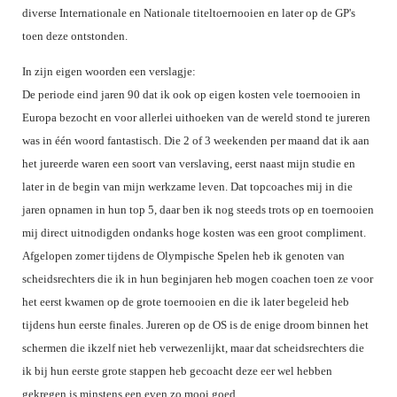
DBT
Nieuws
Website
diverse Internationale en Nationale titeltoernooien en later op de GP's
Organisatie
NK organiseren
Ranglijsten
Brassardsysteem
FBT
toen deze ontstonden.
Gebruiksvoorwaarden
Bestuur
Inschrijven
SBT
Handleiding
In zijn eigen woorden een verslagje:
Voor coaches en leraren
Commissies
Reglementen
De periode eind jaren 90 dat ik ook op eigen kosten vele toernooien in
Talentontwikkeling
Historie
Nieuws
Ereleden
Europa bezocht en voor allerlei uithoeken van de wereld stond te jureren
Materiaal
Nationale opleidingen
was in één woord fantastisch. Die 2 of 3 weekenden per maand dat ik aan
Leden van Verdiensten
Atletencommissie
Schermpaspoort
het jureerde waren een soort van verslaving, eerst naast mijn studie en
Internationale opleidingen
Vacatures
Rolstoelschermen
later in de begin van mijn werkzame leven. Dat topcoaches mij in die
Internationale Titeltoernooien
Opleidingen
jaren opnamen in hun top 5, daar ben ik nog steeds trots op en toernooien
Bondsbureau
Internationale aanmeldingen
mij direct uitnodigden ondanks hoge kosten was een groot compliment.
Wedstrijdkalender
Leraar
Contact
Afgelopen zomer tijdens de Olympische Spelen heb ik genoten van
KNAS Keurmerk
scheidsrechters die ik in hun beginjaren heb mogen coachen toen ze voor
Voor scheidsrechters
Medewerkers
NK's
het eerst kwamen op de grote toernooien en die ik later begeleid heb
Nieuws
Samenwerking
tijdens hun eerste finales. Jureren op de OS is de enige droom binnen het
JPT
schermen die ikzelf niet heb verwezenlijkt, maar dat scheidsrechters die
Scheidsrechterslijst
Formulieren
JEC
ik bij hun eerste grote stappen heb gecoacht deze eer wel hebben
Scheidsrechter Documentatie
Veteranenwedstrijden
gekregen is minstens een even zo mooi goed.