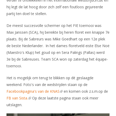
verder te ontwikkelen in het internationale wedstrijdcircuit en
Alle Verenigingen
Opleidingen
hij legt de lat hoog door zich zelf een foutloos gejureerde
Nieuws
Wedstrijdorganisatie
partij ten doel te stellen.
Tuchtzaken
Verenigingsondersteuning
Nieuws
Archief
De meest succesvolle schermer op het FIE toernooi was
Witte Vlekkenplan
Aanvragen van scheidsrechters
Max Janssen (SCA), hij bereikte bij heren floret een knappe 7e
Infotheek
Oprichting Vereniging
plaats. Bij de Sabreurs was Mike Goedhart op een 12e plek
Scheidsrechterslijst
de beste Nederlander. In het dames floretveld eiste Else Noë
Bibliotheek
Overschrijven leden
Import inschrijvingen uit Nahouw
(Maestro's Klup) het goud op en Sera Palings (Pallas) werd
ALV
3e bij de Sabreuses. Team SCA won op zaterdag het équipe-
Verwerk wedstrijduitslagen
Touché
toernooi.
NK organiseren
Het is mogelijk om terug te blikken op dit geslaagde
Promotie en logo
weekend. Foto's van de wedstrijden staan op de
Facebookpagina's van de KNAS
(link is external)
en komen ook z.s.m.op de
Geschiedenis van het schermen
FB van Sista.
(link is external)
Op deze laatste pagina staan ook meer
uitslagen.