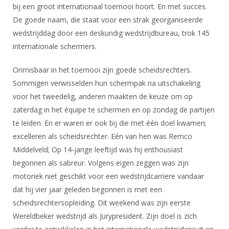
DBT
Nieuws
Website
bij een groot internationaal toernooi hoort. En met succes.
Organisatie
NK organiseren
Ranglijsten
Brassardsysteem
De goede naam, die staat voor een strak georganiseerde
FBT
Gebruiksvoorwaarden
Bestuur
wedstrijddag door een deskundig wedstrijdbureau, trok 145
Inschrijven
SBT
Handleiding
Voor coaches en leraren
internationale schermers.
Commissies
Reglementen
Talentontwikkeling
Historie
Nieuws
Ereleden
Onmisbaar in het toernooi zijn goede scheidsrechters.
Materiaal
Nationale opleidingen
Sommigen verwisselden hun schermpak na uitschakeling
Leden van Verdiensten
Atletencommissie
Schermpaspoort
voor het tweedelig, anderen maakten de keuze om op
Internationale opleidingen
Vacatures
Rolstoelschermen
zaterdag in het équipe te schermen en op zondag de partijen
Internationale Titeltoernooien
Opleidingen
te leiden. En er waren er ook bij die met één doel kwamen;
Bondsbureau
Internationale aanmeldingen
Wedstrijdkalender
excelleren als scheidsrechter. Eén van hen was Remco
Leraar
Contact
Middelveld; Op 14-jarige leeftijd was hij enthousiast
KNAS Keurmerk
begonnen als sabreur. Volgens eigen zeggen was zijn
Voor scheidsrechters
Medewerkers
NK's
motoriek niet geschikt voor een wedstrijdcarriere vandaar
Nieuws
Samenwerking
dat hij vier jaar geleden begonnen is met een
JPT
Scheidsrechterslijst
scheidsrechtersopleiding. Dit weekend was zijn eerste
Formulieren
JEC
Wereldbeker wedstrijd als Jurypresident. Zijn doel is zich
Scheidsrechter Documentatie
Veteranenwedstrijden