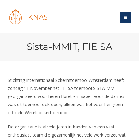
KNAS
Site
Sista-MMIT, FIE SA
Bond
Login
Schermen
Bond
Recent posts
Beleid
Topsport
Books
Breedtesport
Stichting Internationaal Schermtoernooi Amsterdam heeft
Lidmaatschap
Polls
Introductie
zondag 11 November het FIE SA toernooi SISTA-MMIT
Informatie
Wat is topsport
Tarieven
georganiseerd voor heren floret en -sabel. Voor de dames
Forums
Recreatiesport
Nieuws
Forums
was dit toernooi ook open, alleen was het voor hen geen
Voor de jeugd
Reglementen
Maandelijks archief
Veteranen
NK's
officiële Wereldbekertoernooi.
Spreekbeurtpakket
Ledencijfers
Zoek Vereniging
Forums
Lichtzwaardschermen
Evenement
De organisatie is al vele jaren in handen van een vast
Ouders en vereniging
Sponsors en Partners
Oranje
Schermforum
Contact
enthousiast team die gezamenlijk het vele werk verzet wat
Wedstrijdsport
Jeugdkampen