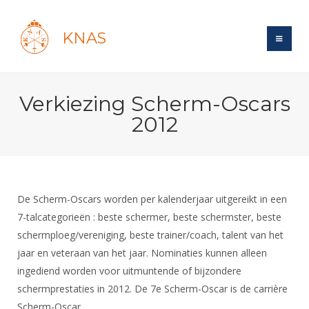
KNAS
Site
Verkiezing Scherm-Oscars
Bond
Login
2012
Schermen
Bond
Recent posts
Beleid
Topsport
Books
Breedtesport
Lidmaatschap
Polls
Introductie
Informatie
De Scherm-Oscars worden per kalenderjaar uitgereikt in een
Wat is topsport
Tarieven
Forums
7-talcategorieën : beste schermer, beste schermster, beste
Recreatiesport
Nieuws
Forums
Voor de jeugd
Reglementen
schermploeg/vereniging, beste trainer/coach, talent van het
Maandelijks archief
Veteranen
NK's
jaar en veteraan van het jaar. Nominaties kunnen alleen
Spreekbeurtpakket
Ledencijfers
Zoek Vereniging
Forums
Lichtzwaardschermen
ingediend worden voor uitmuntende of bijzondere
Evenement
Ouders en vereniging
Sponsors en Partners
Oranje
schermprestaties in 2012. De 7e Scherm-Oscar is de carrière
Schermforum
Contact
Wedstrijdsport
Scherm-Oscar.
Jeugdkampen