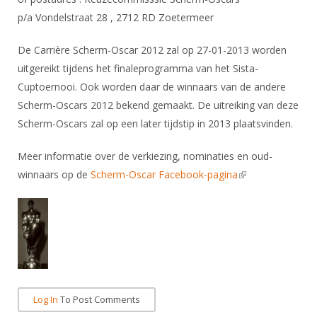
Alle Verenigingen
Opleidingen
p/a Vondelstraat 28 , 2712 RD Zoetermeer
Nieuws
Wedstrijdorganisatie
Tuchtzaken
De Carrière Scherm-Oscar 2012 zal op 27-01-2013 worden
Verenigingsondersteuning
Nieuws
Archief
uitgereikt tijdens het finaleprogramma van het Sista-
Witte Vlekkenplan
Cuptoernooi. Ook worden daar de winnaars van de andere
Aanvragen van scheidsrechters
Infotheek
Scherm-Oscars 2012 bekend gemaakt. De uitreiking van deze
Oprichting Vereniging
Scheidsrechterslijst
Scherm-Oscars zal op een later tijdstip in 2013 plaatsvinden.
Bibliotheek
Overschrijven leden
Import inschrijvingen uit Nahouw
ALV
Meer informatie over de verkiezing, nominaties en oud-
Verwerk wedstrijduitslagen
winnaars op de
Scherm-Oscar Facebook-pagina
(link is external)
Touché
NK organiseren
Promotie en logo
Geschiedenis van het schermen
Log In
To Post Comments