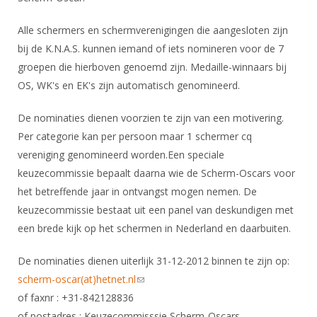
DBT
Nieuws
Website
Organisatie
NK organiseren
Ranglijsten
Brassardsysteem
FBT
Alle schermers en schermverenigingen die aangesloten zijn
Gebruiksvoorwaarden
Bestuur
Inschrijven
bij de K.N.A.S. kunnen iemand of iets nomineren voor de 7
SBT
Handleiding
Voor coaches en leraren
Commissies
groepen die hierboven genoemd zijn. Medaille-winnaars bij
Reglementen
Talentontwikkeling
Historie
OS, WK's en EK's zijn automatisch genomineerd.
Nieuws
Ereleden
Materiaal
Nationale opleidingen
Leden van Verdiensten
De nominaties dienen voorzien te zijn van een motivering.
Atletencommissie
Schermpaspoort
Per categorie kan per persoon maar 1 schermer cq
Internationale opleidingen
Vacatures
Rolstoelschermen
vereniging genomineerd worden.Een speciale
Internationale Titeltoernooien
Opleidingen
keuzecommissie bepaalt daarna wie de Scherm-Oscars voor
Bondsbureau
Internationale aanmeldingen
Wedstrijdkalender
Leraar
het betreffende jaar in ontvangst mogen nemen. De
Contact
keuzecommissie bestaat uit een panel van deskundigen met
KNAS Keurmerk
een brede kijk op het schermen in Nederland en daarbuiten.
Voor scheidsrechters
Medewerkers
NK's
Nieuws
Samenwerking
De nominaties dienen uiterlijk 31-12-2012 binnen te zijn op:
JPT
scherm-oscar(at)hetnet.nl
Scheidsrechterslijst
(link sends e-mail)
Formulieren
JEC
of faxnr : +31-842128836
Scheidsrechter Documentatie
Veteranenwedstrijden
of postadres : Keuzecommisssie Scherm-Oscars