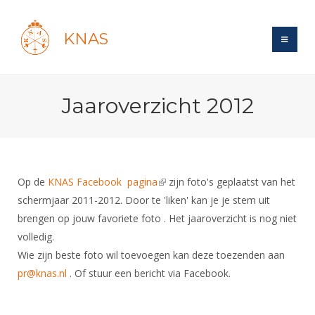
KNAS
Site
Jaaroverzicht 2012
Bond
Login
Schermen
Bond
Recent posts
Beleid
Topsport
Books
Breedtesport
Op de
KNAS Facebook pagina
(link is external)
zijn foto's geplaatst van het
Lidmaatschap
Polls
Introductie
schermjaar 2011-2012. Door te 'liken' kan je je stem uit
Informatie
Wat is topsport
Tarieven
brengen op jouw favoriete foto . Het jaaroverzicht is nog niet
Forums
Recreatiesport
Nieuws
Forums
volledig.
Voor de jeugd
Reglementen
Maandelijks archief
Veteranen
NK's
Wie zijn beste foto wil toevoegen kan deze toezenden aan
Spreekbeurtpakket
Ledencijfers
Zoek Vereniging
Forums
Lichtzwaardschermen
pr@knas.nl
. Of stuur een bericht via Facebook.
Evenement
Ouders en vereniging
Sponsors en Partners
Oranje
Schermforum
Contact
Wedstrijdsport
Jeugdkampen