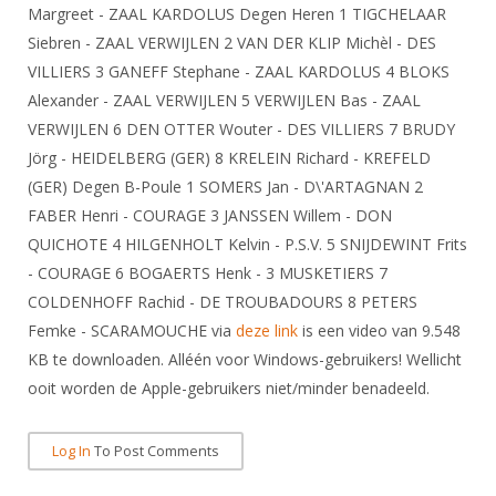
DBT
Nieuws
Website
Margreet - ZAAL KARDOLUS Degen Heren 1 TIGCHELAAR
Organisatie
NK organiseren
Ranglijsten
Brassardsysteem
Siebren - ZAAL VERWIJLEN 2 VAN DER KLIP Michèl - DES
FBT
Gebruiksvoorwaarden
Bestuur
VILLIERS 3 GANEFF Stephane - ZAAL KARDOLUS 4 BLOKS
Inschrijven
SBT
Handleiding
Voor coaches en leraren
Alexander - ZAAL VERWIJLEN 5 VERWIJLEN Bas - ZAAL
Commissies
Reglementen
Talentontwikkeling
VERWIJLEN 6 DEN OTTER Wouter - DES VILLIERS 7 BRUDY
Historie
Nieuws
Ereleden
Materiaal
Jörg - HEIDELBERG (GER) 8 KRELEIN Richard - KREFELD
Nationale opleidingen
Leden van Verdiensten
Atletencommissie
(GER) Degen B-Poule 1 SOMERS Jan - D\'ARTAGNAN 2
Schermpaspoort
FABER Henri - COURAGE 3 JANSSEN Willem - DON
Internationale opleidingen
Vacatures
Rolstoelschermen
QUICHOTE 4 HILGENHOLT Kelvin - P.S.V. 5 SNIJDEWINT Frits
Internationale Titeltoernooien
Opleidingen
- COURAGE 6 BOGAERTS Henk - 3 MUSKETIERS 7
Bondsbureau
Internationale aanmeldingen
Wedstrijdkalender
Leraar
COLDENHOFF Rachid - DE TROUBADOURS 8 PETERS
Contact
Femke - SCARAMOUCHE via
deze link
is een video van 9.548
KNAS Keurmerk
Voor scheidsrechters
KB te downloaden. Alléén voor Windows-gebruikers! Wellicht
Medewerkers
NK's
ooit worden de Apple-gebruikers niet/minder benadeeld.
Nieuws
Samenwerking
JPT
Scheidsrechterslijst
Formulieren
JEC
Log In
To Post Comments
Scheidsrechter Documentatie
Veteranenwedstrijden