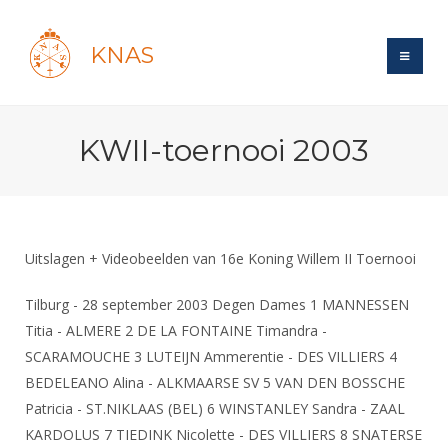
KNAS
Site
KWII-toernooi 2003
Bond
Login
Schermen
Bond
Recent posts
Beleid
Topsport
Books
Breedtesport
Uitslagen + Videobeelden van 16e Koning Willem II Toernooi
Lidmaatschap
Polls
Introductie
Informatie
Wat is topsport
Tarieven
Tilburg - 28 september 2003 Degen Dames 1 MANNESSEN
Forums
Recreatiesport
Nieuws
Titia - ALMERE 2 DE LA FONTAINE Timandra -
Forums
Voor de jeugd
Reglementen
Maandelijks archief
Veteranen
SCARAMOUCHE 3 LUTEIJN Ammerentie - DES VILLIERS 4
NK's
Spreekbeurtpakket
Ledencijfers
Zoek Vereniging
BEDELEANO Alina - ALKMAARSE SV 5 VAN DEN BOSSCHE
Forums
Lichtzwaardschermen
Evenement
Patricia - ST.NIKLAAS (BEL) 6 WINSTANLEY Sandra - ZAAL
Ouders en vereniging
Sponsors en Partners
Oranje
Schermforum
Contact
KARDOLUS 7 TIEDINK Nicolette - DES VILLIERS 8 SNATERSE
Wedstrijdsport
Jeugdkampen