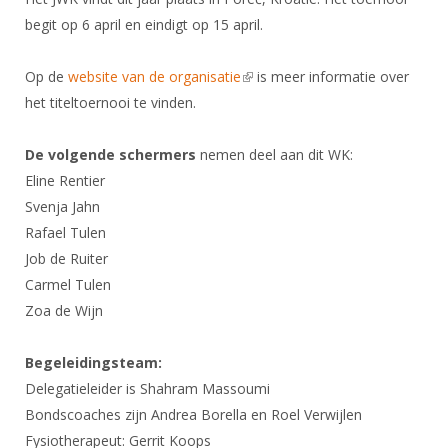
DBT
Nieuws
Website
Organisatie
NK organiseren
begit op 6 april en eindigt op 15 april.
Ranglijsten
Brassardsysteem
FBT
Gebruiksvoorwaarden
Bestuur
Inschrijven
Op de
website van de organisatie
(link is external)
is meer informatie over
SBT
Handleiding
Voor coaches en leraren
Commissies
Reglementen
het titeltoernooi te vinden.
Talentontwikkeling
Historie
Nieuws
Ereleden
Materiaal
De volgende schermers
nemen deel aan dit WK:
Nationale opleidingen
Leden van Verdiensten
Atletencommissie
Schermpaspoort
Eline Rentier
Internationale opleidingen
Vacatures
Svenja Jahn
Rolstoelschermen
Internationale Titeltoernooien
Opleidingen
Rafael Tulen
Bondsbureau
Job de Ruiter
Internationale aanmeldingen
Wedstrijdkalender
Leraar
Carmel Tulen
Contact
KNAS Keurmerk
Zoa de Wijn
Voor scheidsrechters
Medewerkers
NK's
Nieuws
Samenwerking
Begeleidingsteam:
JPT
Delegatieleider is Shahram Massoumi
Scheidsrechterslijst
Formulieren
JEC
Bondscoaches zijn Andrea Borella en Roel Verwijlen
Scheidsrechter Documentatie
Fysiotherapeut: Gerrit Koops
Veteranenwedstrijden