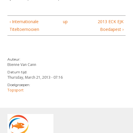
Alle Verenigingen
Opleidingen
Nieuws
Wedstrijdorganisatie
Tuchtzaken
‹ Internationale
up
2013 ECK EJK
Verenigingsondersteuning
Nieuws
Archief
Titeltoernooien
Boedapest ›
Witte Vlekkenplan
Aanvragen van scheidsrechters
Infotheek
Oprichting Vereniging
Scheidsrechterslijst
Bibliotheek
Overschrijven leden
Import inschrijvingen uit Nahouw
Auteur:
ALV
Etienne Van Cann
Verwerk wedstrijduitslagen
Datum tijd:
Touché
Thursday, March 21, 2013 - 07:16
NK organiseren
Doelgroepen:
Promotie en logo
Topsport
Geschiedenis van het schermen