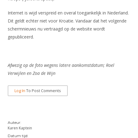
Alle Verenigingen
Opleidingen
Nieuws
Internet is wijd verspreid en overal toegankelijk in Nederland.
Wedstrijdorganisatie
Tuchtzaken
Dit geldt echter niet voor Kroatie. Vandaar dat het volgende
Verenigingsondersteuning
Nieuws
Archief
schermnieuws nu vertraagd op de website wordt
Witte Vlekkenplan
gepubliceerd.
Aanvragen van scheidsrechters
Infotheek
Oprichting Vereniging
Scheidsrechterslijst
Bibliotheek
Overschrijven leden
Import inschrijvingen uit Nahouw
Afwezig op de foto wegens latere aankomstdatum; Roel
ALV
Verwerk wedstrijduitslagen
Verwijlen en Zoa de Wijn
Touché
NK organiseren
Log In
To Post Comments
Promotie en logo
Geschiedenis van het schermen
Auteur:
Karen Kaptein
Datum tijd: