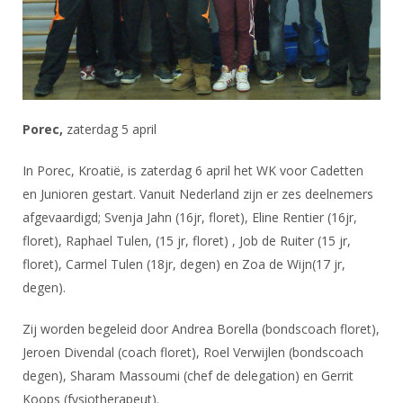
DBT
Nieuws
Website
Organisatie
NK organiseren
Ranglijsten
Brassardsysteem
FBT
Gebruiksvoorwaarden
Bestuur
Inschrijven
SBT
Handleiding
Voor coaches en leraren
Commissies
Reglementen
Talentontwikkeling
Historie
Nieuws
Ereleden
Materiaal
Porec,
zaterdag 5 april
Nationale opleidingen
Leden van Verdiensten
Atletencommissie
Schermpaspoort
In Porec, Kroatië, is zaterdag 6 april het WK voor Cadetten
Internationale opleidingen
Vacatures
Rolstoelschermen
en Junioren gestart. Vanuit Nederland zijn er zes deelnemers
Internationale Titeltoernooien
Opleidingen
afgevaardigd; Svenja Jahn (16jr, floret), Eline Rentier (16jr,
Bondsbureau
Internationale aanmeldingen
Wedstrijdkalender
Leraar
floret), Raphael Tulen, (15 jr, floret) , Job de Ruiter (15 jr,
Contact
floret), Carmel Tulen (18jr, degen) en Zoa de Wijn(17 jr,
KNAS Keurmerk
degen).
Voor scheidsrechters
Medewerkers
NK's
Nieuws
Samenwerking
Zij worden begeleid door Andrea Borella (bondscoach floret),
JPT
Jeroen Divendal (coach floret), Roel Verwijlen (bondscoach
Scheidsrechterslijst
Formulieren
JEC
degen), Sharam Massoumi (chef de delegation) en Gerrit
Scheidsrechter Documentatie
Koops (fysiotherapeut).
Veteranenwedstrijden