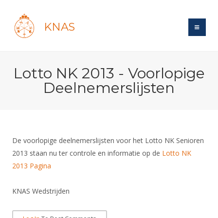
KNAS
Site
Lotto NK 2013 - Voorlopige
Bond
Login
Deelnemerslijsten
Schermen
Bond
Recent posts
Beleid
Topsport
Books
Breedtesport
Lidmaatschap
Polls
Introductie
Informatie
De voorlopige deelnemerslijsten voor het Lotto NK Senioren
Wat is topsport
Tarieven
Forums
2013 staan nu ter controle en informatie op de
Recreatiesport
Lotto NK
Nieuws
Forums
Voor de jeugd
Reglementen
2013 Pagina
Maandelijks archief
Veteranen
NK's
Spreekbeurtpakket
Ledencijfers
Zoek Vereniging
Forums
Lichtzwaardschermen
KNAS Wedstrijden
Evenement
Ouders en vereniging
Sponsors en Partners
Oranje
Schermforum
Contact
Wedstrijdsport
Jeugdkampen