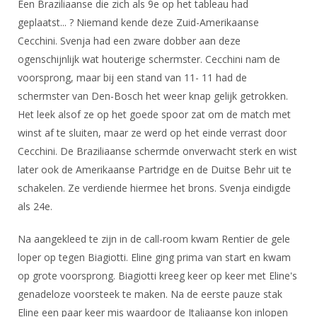
Een Braziliaanse die zich als 9e op het tableau had
geplaatst... ? Niemand kende deze Zuid-Amerikaanse
Cecchini. Svenja had een zware dobber aan deze
ogenschijnlijk wat houterige schermster. Cecchini nam de
voorsprong, maar bij een stand van 11- 11 had de
schermster van Den-Bosch het weer knap gelijk getrokken.
Het leek alsof ze op het goede spoor zat om de match met
winst af te sluiten, maar ze werd op het einde verrast door
Cecchini. De Braziliaanse schermde onverwacht sterk en wist
later ook de Amerikaanse Partridge en de Duitse Behr uit te
schakelen. Ze verdiende hiermee het brons. Svenja eindigde
als 24e.
Na aangekleed te zijn in de call-room kwam Rentier de gele
loper op tegen Biagiotti. Eline ging prima van start en kwam
op grote voorsprong. Biagiotti kreeg keer op keer met Eline's
genadeloze voorsteek te maken. Na de eerste pauze stak
Eline een paar keer mis waardoor de Italiaanse kon inlopen