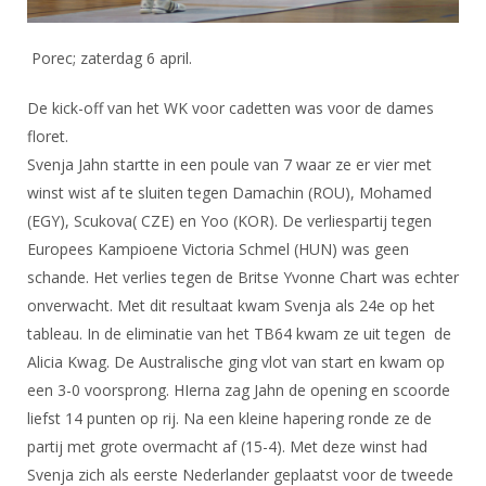
Alle Verenigingen
Opleidingen
Nieuws
Wedstrijdorganisatie
Porec; zaterdag 6 april.
Tuchtzaken
Verenigingsondersteuning
Nieuws
Archief
De kick-off van het WK voor cadetten was voor de dames
Witte Vlekkenplan
Aanvragen van scheidsrechters
floret.
Infotheek
Oprichting Vereniging
Svenja Jahn startte in een poule van 7 waar ze er vier met
Scheidsrechterslijst
winst wist af te sluiten tegen Damachin (ROU), Mohamed
Bibliotheek
Overschrijven leden
Import inschrijvingen uit Nahouw
(EGY), Scukova( CZE) en Yoo (KOR). De verliespartij tegen
ALV
Europees Kampioene Victoria Schmel (HUN) was geen
Verwerk wedstrijduitslagen
Touché
schande. Het verlies tegen de Britse Yvonne Chart was echter
NK organiseren
onverwacht. Met dit resultaat kwam Svenja als 24e op het
Promotie en logo
tableau. In de eliminatie van het TB64 kwam ze uit tegen de
Alicia Kwag. De Australische ging vlot van start en kwam op
een 3-0 voorsprong. HIerna zag Jahn de opening en scoorde
Geschiedenis van het schermen
liefst 14 punten op rij. Na een kleine hapering ronde ze de
partij met grote overmacht af (15-4). Met deze winst had
Svenja zich als eerste Nederlander geplaatst voor de tweede