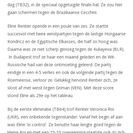
dag (TB32), in de speciaal opgetuigde finale-hal. Ze zou hier
gaan schermen tegen de Braziliaanse Cecchini.
Eline Rentier opende in een poule van zes. Ze startte
succesvol met twee winstpartijen tegen de lastige Hongaarse
Kondricz en de Egyptische Elkasses, die half zo hoog was.
Daarna was ze niet scherp genoeg tegen de Kuliayeva (BLR).
In Budapest trof ze haar een maand geleden en de Wit-
Russische had van deze ontmoeting geleerd. De partij
eindige in een 4-5 verlies en ook de volgende partij tegen de
Roemeense, verloor ze. Gelukkig hervond Rentier zich, ze
sloot af met winst tegen Griman (VEN). Met deze score
stond Eline als 29e op het tableau.
Bij de eerste eliminatie (TB64) trof Rentier Veronica Roi
(UKR), een onbekende tegenstander. Vanaf het begin af aan
was Eline 'in control'. Ze benutte haar lengte goed tegen de
kleine Roi en met een 15-10 overwinning plaatste ook zij zich