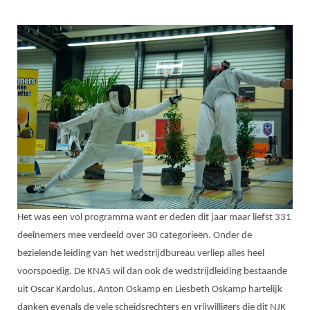
Alle Verenigingen
Opleidingen
Nieuws
Wedstrijdorganisatie
Tuchtzaken
Verenigingsondersteuning
Nieuws
Archief
Witte Vlekkenplan
Aanvragen van scheidsrechters
Infotheek
Oprichting Vereniging
Scheidsrechterslijst
Bibliotheek
Overschrijven leden
Import inschrijvingen uit Nahouw
ALV
Verwerk wedstrijduitslagen
Touché
NK organiseren
Promotie en logo
Het was een vol programma want er deden dit jaar maar liefst 331
deelnemers mee verdeeld over 30 categorieën. Onder de
bezielende leiding van het wedstrijdbureau verliep alles heel
Geschiedenis van het schermen
voorspoedig. De KNAS wil dan ook de wedstrijdleiding bestaande
uit Oscar Kardolus, Anton Oskamp en Liesbeth Oskamp hartelijk
danken evenals de vele scheidsrechters en vrijwilligers die dit NJK