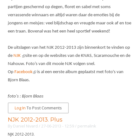
partijen geschermd op degen, floret en sabel met soms
verrassende winnaars en altijd waren daar de emoties bij de
jongens en meisjes: veel blijdschap en vreugde maar ook af en toe
een traan. Bovenal was het een heel sportief weekend!
De uitslagen van het NJK 2012-2013 zijn binnenkort te vinden op
de
NJK
(link is external)
site en op de websites van de KNAS, Scaramouche en de
Nahouw. Foto’s van dit mooie NJK volgen snel.
Op
Facebook
(link is external)
is al een eerste album geplaatst met foto's van
Bjorn Blaas.
foto's : Bjorn Blaas
Log In
To Post Comments
NJK 2012-2013. Plus
By
Daniel Nivard
/ 27-06-2013 - 12:59
/
permalink
NJK 2012-2013.