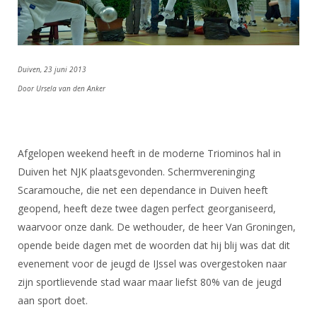
DBT
Nieuws
Website
Organisatie
NK organiseren
Ranglijsten
Brassardsysteem
FBT
Gebruiksvoorwaarden
Bestuur
Inschrijven
SBT
Handleiding
Voor coaches en leraren
Commissies
Duiven, 23 juni 2013
Reglementen
Talentontwikkeling
Historie
Nieuws
Ereleden
Door Ursela van den Anker
Materiaal
Nationale opleidingen
Leden van Verdiensten
Atletencommissie
Schermpaspoort
Internationale opleidingen
Vacatures
Rolstoelschermen
Afgelopen weekend heeft in de moderne Triominos hal in
Internationale Titeltoernooien
Opleidingen
Duiven het NJK plaatsgevonden. Schermvereninging
Bondsbureau
Internationale aanmeldingen
Wedstrijdkalender
Leraar
Scaramouche, die net een dependance in Duiven heeft
Contact
geopend, heeft deze twee dagen perfect georganiseerd,
KNAS Keurmerk
waarvoor onze dank. De wethouder, de heer Van Groningen,
Voor scheidsrechters
Medewerkers
NK's
opende beide dagen met de woorden dat hij blij was dat dit
Nieuws
Samenwerking
evenement voor de jeugd de IJssel was overgestoken naar
JPT
Scheidsrechterslijst
Formulieren
zijn sportlievende stad waar maar liefst 80% van de jeugd
JEC
aan sport doet.
Scheidsrechter Documentatie
Veteranenwedstrijden