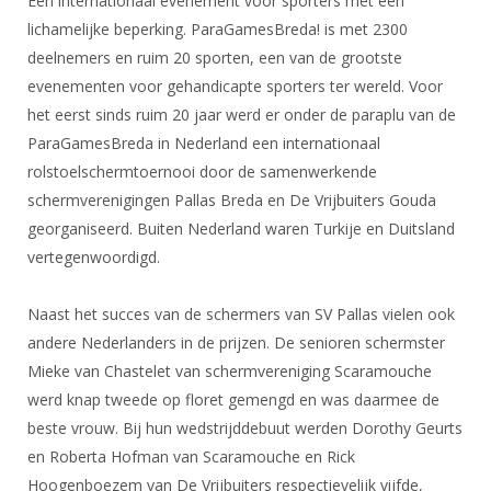
Een internationaal evenement voor sporters met een
Alle Verenigingen
Opleidingen
lichamelijke beperking. ParaGamesBreda! is met 2300
Nieuws
Wedstrijdorganisatie
deelnemers en ruim 20 sporten, een van de grootste
Tuchtzaken
Verenigingsondersteuning
evenementen voor gehandicapte sporters ter wereld. Voor
Nieuws
Archief
het eerst sinds ruim 20 jaar werd er onder de paraplu van de
Witte Vlekkenplan
Aanvragen van scheidsrechters
ParaGamesBreda in Nederland een internationaal
Infotheek
Oprichting Vereniging
rolstoelschermtoernooi door de samenwerkende
Scheidsrechterslijst
Bibliotheek
schermverenigingen Pallas Breda en De Vrijbuiters Gouda
Overschrijven leden
Import inschrijvingen uit Nahouw
georganiseerd. Buiten Nederland waren Turkije en Duitsland
ALV
Verwerk wedstrijduitslagen
vertegenwoordigd.
Touché
NK organiseren
Naast het succes van de schermers van SV Pallas vielen ook
Promotie en logo
andere Nederlanders in de prijzen. De senioren schermster
Mieke van Chastelet van schermvereniging Scaramouche
werd knap tweede op floret gemengd en was daarmee de
Geschiedenis van het schermen
beste vrouw. Bij hun wedstrijddebuut werden Dorothy Geurts
en Roberta Hofman van Scaramouche en Rick
Hoogenboezem van De Vrijbuiters respectievelijk vijfde,