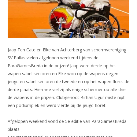
DBT
Nieuws
Website
Organisatie
NK organiseren
Ranglijsten
Brassardsysteem
FBT
Gebruiksvoorwaarden
Bestuur
Inschrijven
SBT
Handleiding
Voor coaches en leraren
Commissies
Reglementen
Talentontwikkeling
Historie
Nieuws
Ereleden
Materiaal
Nationale opleidingen
Jaap Ten Cate en Elke van Achterberg van schermvereniging
Leden van Verdiensten
Atletencommissie
Schermpaspoort
SV Pallas vielen afgelopen weekend tijdens de
Internationale opleidingen
Vacatures
Rolstoelschermen
ParaGamesBreda in de prijzen! Jaap werd derde op het
Internationale Titeltoernooien
Opleidingen
wapen sabel senioren en Elke won op de wapens degen
Bondsbureau
Internationale aanmeldingen
Wedstrijdkalender
jeugd en sabel senioren de tweede en op het wapen floret de
Leraar
Contact
derde plaats. Hiermee viel zij als enige schermer op alle drie
KNAS Keurmerk
de wapens in de prijzen. Clubgenoot Birhan Ugur miste nipt
Voor scheidsrechters
Medewerkers
NK's
een podiumplek en werd vierde bij de jeugd floret.
Nieuws
Samenwerking
JPT
Scheidsrechterslijst
Afgelopen weekend vond de 5e editie van ParaGamesBreda
Formulieren
JEC
plaats.
Scheidsrechter Documentatie
Veteranenwedstrijden