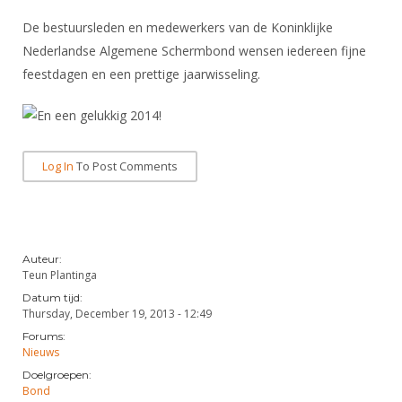
DBT
Nieuws
Website
Organisatie
NK organiseren
Ranglijsten
De bestuursleden en medewerkers van de Koninklijke
Brassardsysteem
FBT
Gebruiksvoorwaarden
Bestuur
Nederlandse Algemene Schermbond wensen iedereen fijne
Inschrijven
SBT
Handleiding
feestdagen en een prettige jaarwisseling.
Voor coaches en leraren
Commissies
Reglementen
Talentontwikkeling
Historie
Nieuws
Ereleden
Materiaal
Nationale opleidingen
Leden van Verdiensten
Atletencommissie
Schermpaspoort
Log In
To Post Comments
Internationale opleidingen
Vacatures
Rolstoelschermen
Internationale Titeltoernooien
Opleidingen
Bondsbureau
Internationale aanmeldingen
Wedstrijdkalender
Leraar
Contact
Auteur:
KNAS Keurmerk
Teun Plantinga
Voor scheidsrechters
Medewerkers
Datum tijd:
NK's
Thursday, December 19, 2013 - 12:49
Nieuws
Samenwerking
JPT
Forums:
Nieuws
Scheidsrechterslijst
Formulieren
JEC
Doelgroepen:
Scheidsrechter Documentatie
Bond
Veteranenwedstrijden