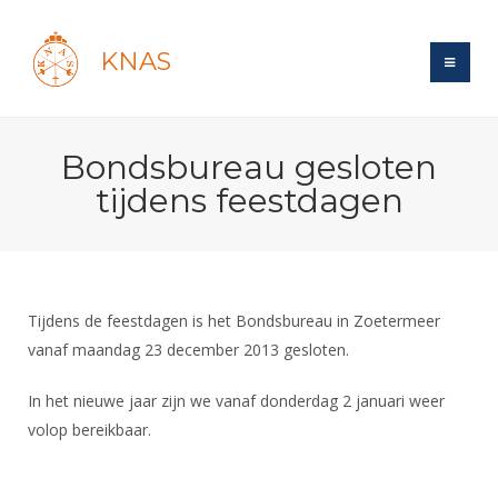
KNAS
Site
Bondsbureau gesloten
Bond
Login
tijdens feestdagen
Schermen
Bond
Recent posts
Beleid
Topsport
Books
Breedtesport
Lidmaatschap
Polls
Introductie
Informatie
Tijdens de feestdagen is het Bondsbureau in Zoetermeer
Wat is topsport
Tarieven
Forums
vanaf maandag 23 december 2013 gesloten.
Recreatiesport
Nieuws
Forums
Voor de jeugd
Reglementen
Maandelijks archief
Veteranen
In het nieuwe jaar zijn we vanaf donderdag 2 januari weer
NK's
Spreekbeurtpakket
Ledencijfers
Zoek Vereniging
Forums
volop bereikbaar.
Lichtzwaardschermen
Evenement
Ouders en vereniging
Sponsors en Partners
Oranje
Schermforum
Contact
Wedstrijdsport
Jeugdkampen