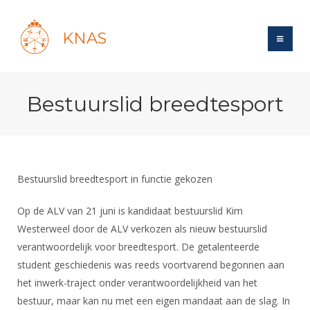
KNAS
Site
Bestuurslid breedtesport
Bond
Login
Schermen
Bond
Recent posts
Beleid
Topsport
Books
Breedtesport
Bestuurslid breedtesport in functie gekozen
Lidmaatschap
Polls
Introductie
Informatie
Wat is topsport
Tarieven
Op de ALV van 21 juni is kandidaat bestuurslid Kim
Forums
Recreatiesport
Nieuws
Westerweel door de ALV verkozen als nieuw bestuurslid
Forums
Voor de jeugd
Reglementen
Maandelijks archief
Veteranen
verantwoordelijk voor breedtesport. De getalenteerde
NK's
Spreekbeurtpakket
Ledencijfers
Zoek Vereniging
student geschiedenis was reeds voortvarend begonnen aan
Forums
Lichtzwaardschermen
Evenement
het inwerk-traject onder verantwoordelijkheid van het
Ouders en vereniging
Sponsors en Partners
Oranje
Schermforum
Contact
bestuur, maar kan nu met een eigen mandaat aan de slag. In
Wedstrijdsport
Jeugdkampen