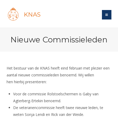
KNAS
Site
Nieuwe Commissieleden
Bond
Login
Schermen
Bond
Recent posts
Beleid
Topsport
Books
Breedtesport
Het bestuur van de KNAS heeft eind februari met plezier een
Lidmaatschap
Polls
Introductie
aantal nieuwe commissieleden benoemd. Wij willen
Informatie
Wat is topsport
Tarieven
hen hierbij presenteren:
Forums
Recreatiesport
Nieuws
Forums
Voor de jeugd
Reglementen
Maandelijks archief
Veteranen
Voor de commissie Rolstoelschermen is Gaby van
NK's
Spreekbeurtpakket
Ledencijfers
Zoek Vereniging
Agterberg-Ertekin benoemd.
Forums
Lichtzwaardschermen
Evenement
Ouders en vereniging
De veteranencommissie heeft twee nieuwe leden, te
Sponsors en Partners
Oranje
Schermforum
Contact
weten Sonja Lendi en Rick van der Weide.
Wedstrijdsport
Jeugdkampen