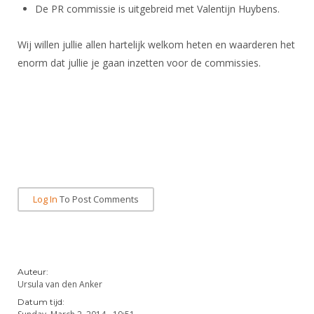
DBT
Nieuws
Website
De PR commissie is uitgebreid met Valentijn Huybens.
Organisatie
NK organiseren
Ranglijsten
Brassardsysteem
FBT
Gebruiksvoorwaarden
Bestuur
Wij willen jullie allen hartelijk welkom heten en waarderen het
Inschrijven
SBT
Handleiding
Voor coaches en leraren
enorm dat jullie je gaan inzetten voor de commissies.
Commissies
Reglementen
Talentontwikkeling
Historie
Nieuws
Ereleden
Materiaal
Nationale opleidingen
Leden van Verdiensten
Atletencommissie
Schermpaspoort
Internationale opleidingen
Vacatures
Rolstoelschermen
Internationale Titeltoernooien
Opleidingen
Bondsbureau
Internationale aanmeldingen
Wedstrijdkalender
Leraar
Log In
To Post Comments
Contact
KNAS Keurmerk
Voor scheidsrechters
Medewerkers
NK's
Nieuws
Samenwerking
JPT
Auteur:
Scheidsrechterslijst
Formulieren
Ursula van den Anker
JEC
Scheidsrechter Documentatie
Datum tijd:
Veteranenwedstrijden