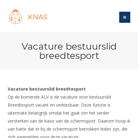
KNAS
Site
Vacature bestuurslid
Bond
Login
breedtesport
Schermen
Bond
Recent posts
Beleid
Topsport
Books
Breedtesport
Lidmaatschap
Polls
Introductie
Informatie
Vacature bestuurslid breedtesport
Wat is topsport
Tarieven
Forums
Op de komende ALV is de vacature voor bestuurslid
Recreatiesport
Nieuws
Forums
Voor de jeugd
Reglementen
Breedtesport vacant en verkiesbaar. Deze functie is
Maandelijks archief
Veteranen
NK's
uitermate belangrijk omdat het gaat om het verder
Spreekbeurtpakket
Ledencijfers
Zoek Vereniging
Forums
Lichtzwaardschermen
versterken van de basis van de schermsport. Daarom hoop ik
Evenement
Ouders en vereniging
Sponsors en Partners
Oranje
van harte dat er bij de schermsport betrokken leden zijn, die
Schermforum
Contact
Wedstrijdsport
zich aanmelden voor deze vacature.
Jeugdkampen