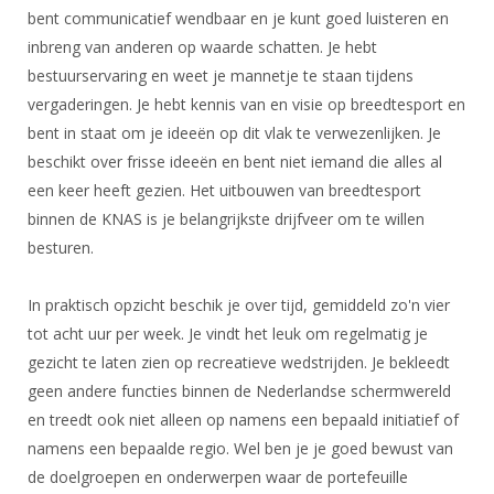
Alle Verenigingen
bent communicatief wendbaar en je kunt goed luisteren en
Opleidingen
Nieuws
inbreng van anderen op waarde schatten. Je hebt
Wedstrijdorganisatie
Tuchtzaken
bestuurservaring en weet je mannetje te staan tijdens
Verenigingsondersteuning
Nieuws
Archief
vergaderingen. Je hebt kennis van en visie op breedtesport en
Witte Vlekkenplan
bent in staat om je ideeën op dit vlak te verwezenlijken. Je
Aanvragen van scheidsrechters
Infotheek
beschikt over frisse ideeën en bent niet iemand die alles al
Oprichting Vereniging
Scheidsrechterslijst
een keer heeft gezien. Het uitbouwen van breedtesport
Bibliotheek
Overschrijven leden
Import inschrijvingen uit Nahouw
binnen de KNAS is je belangrijkste drijfveer om te willen
ALV
besturen.
Verwerk wedstrijduitslagen
Touché
NK organiseren
In praktisch opzicht beschik je over tijd, gemiddeld zo'n vier
tot acht uur per week. Je vindt het leuk om regelmatig je
Promotie en logo
gezicht te laten zien op recreatieve wedstrijden. Je bekleedt
geen andere functies binnen de Nederlandse schermwereld
Geschiedenis van het schermen
en treedt ook niet alleen op namens een bepaald initiatief of
namens een bepaalde regio. Wel ben je je goed bewust van
de doelgroepen en onderwerpen waar de portefeuille