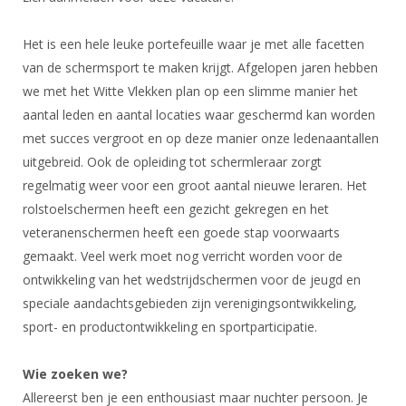
DBT
Nieuws
Website
Organisatie
NK organiseren
Ranglijsten
Brassardsysteem
FBT
Gebruiksvoorwaarden
Het is een hele leuke portefeuille waar je met alle facetten
Bestuur
Inschrijven
van de schermsport te maken krijgt. Afgelopen jaren hebben
SBT
Handleiding
Voor coaches en leraren
Commissies
we met het Witte Vlekken plan op een slimme manier het
Reglementen
Talentontwikkeling
Historie
Nieuws
aantal leden en aantal locaties waar geschermd kan worden
Ereleden
Materiaal
met succes vergroot en op deze manier onze ledenaantallen
Nationale opleidingen
Leden van Verdiensten
Atletencommissie
Schermpaspoort
uitgebreid. Ook de opleiding tot schermleraar zorgt
Internationale opleidingen
Vacatures
regelmatig weer voor een groot aantal nieuwe leraren. Het
Rolstoelschermen
Internationale Titeltoernooien
rolstoelschermen heeft een gezicht gekregen en het
Opleidingen
Bondsbureau
veteranenschermen heeft een goede stap voorwaarts
Internationale aanmeldingen
Wedstrijdkalender
Leraar
gemaakt. Veel werk moet nog verricht worden voor de
Contact
KNAS Keurmerk
ontwikkeling van het wedstrijdschermen voor de jeugd en
Voor scheidsrechters
Medewerkers
speciale aandachtsgebieden zijn verenigingsontwikkeling,
NK's
Nieuws
sport- en productontwikkeling en sportparticipatie.
Samenwerking
JPT
Scheidsrechterslijst
Formulieren
JEC
Wie zoeken we?
Scheidsrechter Documentatie
Allereerst ben je een enthousiast maar nuchter persoon. Je
Veteranenwedstrijden