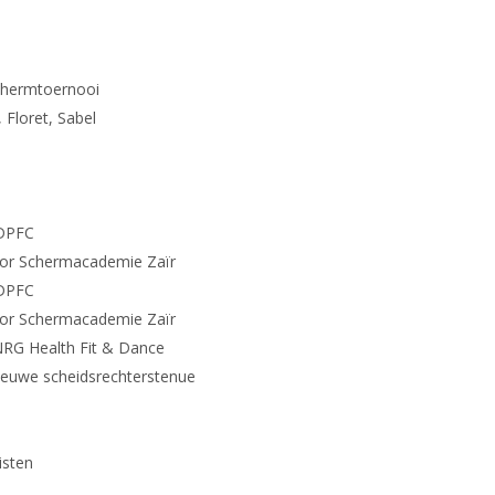
rmtoernooi
loret, Sabel
DPFC
chermacademie Zaïr
DPFC
chermacademie Zaïr
alth Fit & Dance
 scheidsrechterstenue
sten