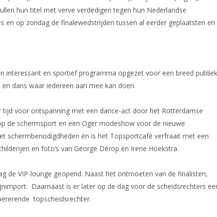
zullen hun titel met verve verdedigen tegen hun Nederlandse
s en op zondag de finalewedstrijden tussen al eerder geplaatsten en
n interessant en sportief programma opgezet voor een breed publie
en en dans waar iedereen aan mee kan doen.
er tijd voor ontspanning met een dance-act door het Rotterdamse
op de schermsport en een Oger modeshow voor de nieuwe
 met schermbenodigdheden én is het Topsportcafé verfraait met een
childerijen en foto’s van George Dérop en Irene Hoekstra.
g de VIP-lounge geopend. Naast het ontmoeten van de finalisten,
nimport. Daarnaast is er later op de dag voor de scheidsrechters ee
pererende topscheidsrechter.