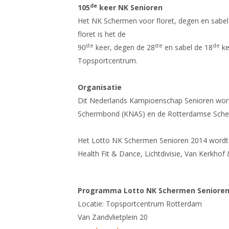
de
105
keer NK Senioren
Het NK Schermen voor floret, degen en sabe
floret is het de
ste
ste
de
90
keer, degen de 28
en sabel de 18
ke
Topsportcentrum.
Organisatie
Dit Nederlands Kampioenschap Senioren word
Schermbond (KNAS) en de Rotterdamse Sche
Het Lotto NK Schermen Senioren 2014 word
Health Fit & Dance, Lichtdivisie, Van Kerkho
Programma Lotto NK Schermen Senioren
Locatie: Topsportcentrum Rotterdam
Van Zandvlietplein 20