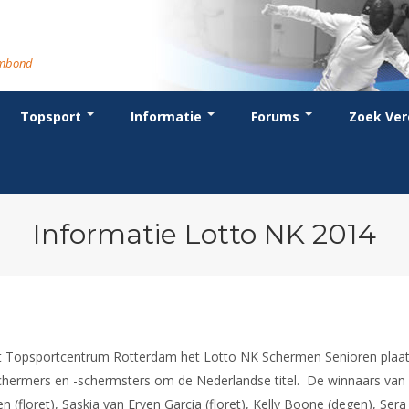
rmbond
Topsport
Informatie
Forums
Zoek Ver
cent posts
ganisatie
dstrijdsport
anje
or coaches en leraren
Evenement
Bondsbureau
Wedstrijdkalender
Atletencommissie
Voor scheidsrechters
oks
stuur
nglijsten
BT
euws
Contact
KNAS Keurmerk
Nieuws
lls
mmissies
schrijven
T
tionale opleidingen
Medewerkers
NK's
Scheidsrechterslijst
rums
eleden
glementen
T
ternationale opleidingen
Samenwerking
JPT
Scheidsrechter Documentatie
andelijks archief
den van Verdiensten
teriaal
lentontwikkeling
leidingen
Formulieren
JEC
Opleidingen
Informatie Lotto NK 2014
catures
hermpaspoort
raar
Veteranenwedstrijden
Tuchtzaken
lstoelschermen
Archief
het Topsportcentrum Rotterdam het Lotto NK Schermen Senioren plaa
schermers en -schermsters om de Nederlandse titel. De winnaars van
 (floret), Saskia van Erven Garcia (floret), Kelly Boone (degen), Sera