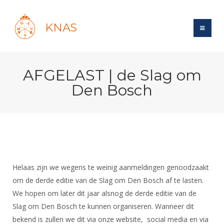
KNAS
Site
AFGELAST | de Slag om
Bond
Login
Den Bosch
Schermen
Bond
Recent posts
Beleid
Topsport
Books
Breedtesport
Lidmaatschap
Polls
Introductie
Informatie
Wat is topsport
Tarieven
Forums
Recreatiesport
Nieuws
Forums
Helaas zijn we wegens te weinig aanmeldingen genoodzaakt
Voor de jeugd
Reglementen
Maandelijks archief
Veteranen
om de derde editie van de Slag om Den Bosch af te lasten.
NK's
Spreekbeurtpakket
Ledencijfers
Zoek Vereniging
Forums
We hopen om later dit jaar alsnog de derde editie van de
Lichtzwaardschermen
Evenement
Ouders en vereniging
Sponsors en Partners
Slag om Den Bosch te kunnen organiseren. Wanneer dit
Oranje
Schermforum
Contact
bekend is zullen we dit via onze website, social media en via
Wedstrijdsport
Jeugdkampen