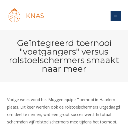
KNAS
Site
Geïntegreerd toernooi
Bond
Login
"voetgangers" versus
Schermen
Bond
rolstoelschermers smaakt
Recent posts
Beleid
naar meer
Topsport
Books
Breedtesport
Lidmaatschap
Polls
Introductie
Informatie
Wat is topsport
Tarieven
Forums
Recreatiesport
Nieuws
Forums
Voor de jeugd
Reglementen
Maandelijks archief
Vorige week vond het Muggenequipe Toernooi in Haarlem
Veteranen
NK's
Spreekbeurtpakket
plaats. Dit keer werden ook de rolstoelschermers uitgedaagd
Ledencijfers
Zoek Vereniging
Forums
Lichtzwaardschermen
om deel te nemen, wat een groot succes werd. In totaal
Evenement
Ouders en vereniging
Sponsors en Partners
Oranje
Schermforum
Contact
schermden vijf rolstoelschermers mee tijdens het toernooi.
Wedstrijdsport
Jeugdkampen