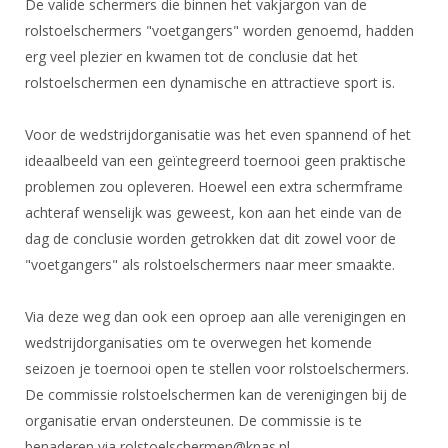
De valide schermers die binnen het vakjargon van de
DBT
Nieuws
Website
Organisatie
NK organiseren
Ranglijsten
rolstoelschermers "voetgangers" worden genoemd, hadden
Brassardsysteem
FBT
Gebruiksvoorwaarden
Bestuur
erg veel plezier en kwamen tot de conclusie dat het
Inschrijven
SBT
Handleiding
rolstoelschermen een dynamische en attractieve sport is.
Voor coaches en leraren
Commissies
Reglementen
Talentontwikkeling
Historie
Nieuws
Ereleden
Voor de wedstrijdorganisatie was het even spannend of het
Materiaal
Nationale opleidingen
ideaalbeeld van een geïntegreerd toernooi geen praktische
Leden van Verdiensten
Atletencommissie
Schermpaspoort
problemen zou opleveren. Hoewel een extra schermframe
Internationale opleidingen
Vacatures
Rolstoelschermen
achteraf wenselijk was geweest, kon aan het einde van de
Internationale Titeltoernooien
Opleidingen
dag de conclusie worden getrokken dat dit zowel voor de
Bondsbureau
Internationale aanmeldingen
"voetgangers" als rolstoelschermers naar meer smaakte.
Wedstrijdkalender
Leraar
Contact
KNAS Keurmerk
Via deze weg dan ook een oproep aan alle verenigingen en
Voor scheidsrechters
Medewerkers
NK's
wedstrijdorganisaties om te overwegen het komende
Nieuws
Samenwerking
seizoen je toernooi open te stellen voor rolstoelschermers.
JPT
De commissie rolstoelschermen kan de verenigingen bij de
Scheidsrechterslijst
Formulieren
JEC
organisatie ervan ondersteunen. De commissie is te
Scheidsrechter Documentatie
Veteranenwedstrijden
benaderen via rolstoelschermen@knas.nl