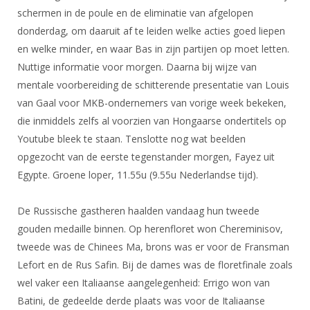
DBT
Nieuws
Website
schermen in de poule en de eliminatie van afgelopen
Organisatie
NK organiseren
Ranglijsten
Brassardsysteem
FBT
donderdag, om daaruit af te leiden welke acties goed liepen
Gebruiksvoorwaarden
Bestuur
Inschrijven
en welke minder, en waar Bas in zijn partijen op moet letten.
SBT
Handleiding
Voor coaches en leraren
Commissies
Nuttige informatie voor morgen. Daarna bij wijze van
Reglementen
Talentontwikkeling
Historie
mentale voorbereiding de schitterende presentatie van Louis
Nieuws
Ereleden
Materiaal
van Gaal voor MKB-ondernemers van vorige week bekeken,
Nationale opleidingen
Leden van Verdiensten
Atletencommissie
Schermpaspoort
die inmiddels zelfs al voorzien van Hongaarse ondertitels op
Internationale opleidingen
Vacatures
Youtube bleek te staan. Tenslotte nog wat beelden
Rolstoelschermen
Internationale Titeltoernooien
opgezocht van de eerste tegenstander morgen, Fayez uit
Opleidingen
Egypte. Groene loper, 11.55u (9.55u Nederlandse tijd).
Bondsbureau
Internationale aanmeldingen
Wedstrijdkalender
Leraar
Contact
KNAS Keurmerk
De Russische gastheren haalden vandaag hun tweede
Voor scheidsrechters
Medewerkers
gouden medaille binnen. Op herenfloret won Chereminisov,
NK's
tweede was de Chinees Ma, brons was er voor de Fransman
Nieuws
Samenwerking
JPT
Lefort en de Rus Safin. Bij de dames was de floretfinale zoals
Scheidsrechterslijst
Formulieren
wel vaker een Italiaanse aangelegenheid: Errigo won van
JEC
Scheidsrechter Documentatie
Batini, de gedeelde derde plaats was voor de Italiaanse
Veteranenwedstrijden