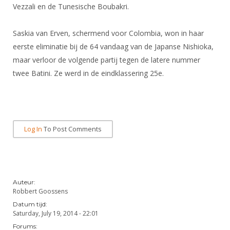
Alle Verenigingen
Vezzali en de Tunesische Boubakri.
Opleidingen
Nieuws
Wedstrijdorganisatie
Tuchtzaken
Saskia van Erven, schermend voor Colombia, won in haar
Verenigingsondersteuning
Nieuws
eerste eliminatie bij de 64 vandaag van de Japanse Nishioka,
Archief
Witte Vlekkenplan
maar verloor de volgende partij tegen de latere nummer
Aanvragen van scheidsrechters
twee Batini. Ze werd in de eindklassering 25e.
Infotheek
Oprichting Vereniging
Scheidsrechterslijst
Bibliotheek
Overschrijven leden
Import inschrijvingen uit Nahouw
ALV
Verwerk wedstrijduitslagen
Log In
To Post Comments
Touché
NK organiseren
Promotie en logo
Auteur:
Geschiedenis van het schermen
Robbert Goossens
Datum tijd:
Saturday, July 19, 2014 - 22:01
Forums: