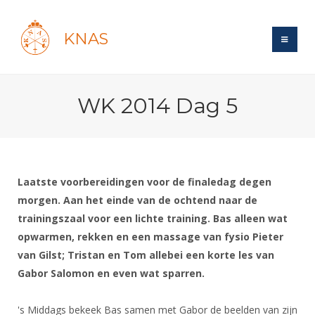
KNAS
Site
WK 2014 Dag 5
Bond
Login
Schermen
Bond
Recent posts
Beleid
Topsport
Books
Breedtesport
Laatste voorbereidingen voor de finaledag degen
Lidmaatschap
Polls
Introductie
morgen. Aan het einde van de ochtend naar de
Informatie
Wat is topsport
Tarieven
trainingszaal voor een lichte training. Bas alleen wat
Forums
Recreatiesport
Nieuws
Forums
opwarmen, rekken en een massage van fysio Pieter
Voor de jeugd
Reglementen
Maandelijks archief
Veteranen
NK's
van Gilst; Tristan en Tom allebei een korte les van
Spreekbeurtpakket
Ledencijfers
Zoek Vereniging
Forums
Lichtzwaardschermen
Gabor Salomon en even wat sparren.
Evenement
Ouders en vereniging
Sponsors en Partners
Oranje
Schermforum
Contact
's Middags bekeek Bas samen met Gabor de beelden van zijn
Wedstrijdsport
Jeugdkampen