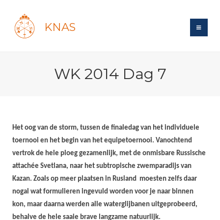
KNAS
Site
WK 2014 Dag 7
Bond
Login
Schermen
Bond
Recent posts
Beleid
Topsport
Books
Breedtesport
Het oog van de storm, tussen de finaledag van het individuele
Lidmaatschap
Polls
Introductie
Informatie
toernooi en het begin van het equipetoernooi. Vanochtend
Wat is topsport
Tarieven
Forums
vertrok de hele ploeg gezamenlijk, met de onmisbare Russische
Recreatiesport
Nieuws
Forums
Voor de jeugd
Reglementen
attachée Svetlana, naar het subtropische zwemparadijs van
Maandelijks archief
Veteranen
NK's
Kazan. Zoals op meer plaatsen in Rusland moesten zelfs daar
Spreekbeurtpakket
Ledencijfers
Zoek Vereniging
Forums
Lichtzwaardschermen
nogal wat formulieren ingevuld worden voor je naar binnen
Evenement
Ouders en vereniging
Sponsors en Partners
Oranje
kon, maar daarna werden alle waterglijbanen uitgeprobeerd,
Schermforum
Contact
Wedstrijdsport
behalve de hele saaie brave langzame natuurlijk.
Jeugdkampen