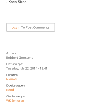
Alle Verenigingen
- Koen Sizoo
Opleidingen
Nieuws
Wedstrijdorganisatie
Tuchtzaken
Verenigingsondersteuning
Nieuws
Archief
Log In
To Post Comments
Witte Vlekkenplan
Aanvragen van scheidsrechters
Infotheek
Oprichting Vereniging
Scheidsrechterslijst
Bibliotheek
Overschrijven leden
Import inschrijvingen uit Nahouw
Auteur:
ALV
Robbert Goossens
Verwerk wedstrijduitslagen
Touché
Datum tijd:
NK organiseren
Tuesday, July 22, 2014 - 19:41
Forums:
Promotie en logo
Nieuws
Doelgroepen:
Bond
Geschiedenis van het schermen
Onderwerpen:
WK Senioren