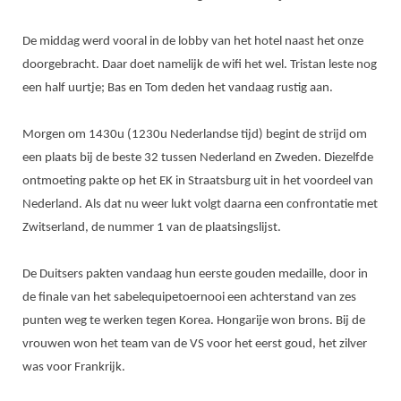
DBT
Nieuws
Website
Organisatie
NK organiseren
Ranglijsten
Brassardsysteem
FBT
Gebruiksvoorwaarden
De middag werd vooral in de lobby van het hotel naast het onze
Bestuur
Inschrijven
doorgebracht. Daar doet namelijk de wifi het wel. Tristan leste nog
SBT
Handleiding
Voor coaches en leraren
Commissies
een half uurtje; Bas en Tom deden het vandaag rustig aan.
Reglementen
Talentontwikkeling
Historie
Nieuws
Ereleden
Materiaal
Morgen om 1430u (1230u Nederlandse tijd) begint de strijd om
Nationale opleidingen
Leden van Verdiensten
Atletencommissie
Schermpaspoort
een plaats bij de beste 32 tussen Nederland en Zweden. Diezelfde
Internationale opleidingen
Vacatures
ontmoeting pakte op het EK in Straatsburg uit in het voordeel van
Rolstoelschermen
Internationale Titeltoernooien
Nederland. Als dat nu weer lukt volgt daarna een confrontatie met
Opleidingen
Bondsbureau
Zwitserland, de nummer 1 van de plaatsingslijst.
Internationale aanmeldingen
Wedstrijdkalender
Leraar
Contact
KNAS Keurmerk
De Duitsers pakten vandaag hun eerste gouden medaille, door in
Voor scheidsrechters
Medewerkers
de finale van het sabelequipetoernooi een achterstand van zes
NK's
Nieuws
punten weg te werken tegen Korea. Hongarije won brons. Bij de
Samenwerking
JPT
vrouwen won het team van de VS voor het eerst goud, het zilver
Scheidsrechterslijst
Formulieren
JEC
was voor Frankrijk.
Scheidsrechter Documentatie
Veteranenwedstrijden