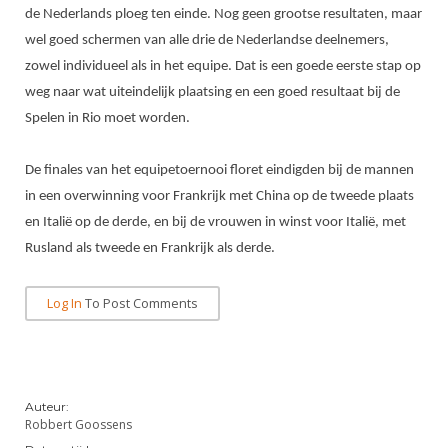
Alle Verenigingen
de Nederlands ploeg ten einde. Nog geen grootse resultaten, maar
Opleidingen
Nieuws
wel goed schermen van alle drie de Nederlandse deelnemers,
Wedstrijdorganisatie
Tuchtzaken
zowel individueel als in het equipe. Dat is een goede eerste stap op
Verenigingsondersteuning
Nieuws
Archief
weg naar wat uiteindelijk plaatsing en een goed resultaat bij de
Witte Vlekkenplan
Spelen in Rio moet worden.
Aanvragen van scheidsrechters
Infotheek
Oprichting Vereniging
Scheidsrechterslijst
De finales van het equipetoernooi floret eindigden bij de mannen
Bibliotheek
Overschrijven leden
Import inschrijvingen uit Nahouw
in een overwinning voor Frankrijk met China op de tweede plaats
ALV
en Italië op de derde, en bij de vrouwen in winst voor Italië, met
Verwerk wedstrijduitslagen
Rusland als tweede en Frankrijk als derde.
Touché
NK organiseren
Promotie en logo
Log In
To Post Comments
Geschiedenis van het schermen
Auteur:
Robbert Goossens