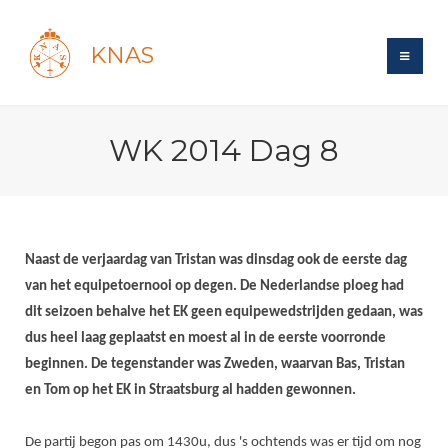
KNAS
Site
WK 2014 Dag 8
Bond
Login
Schermen
Bond
Recent posts
Beleid
Topsport
Books
Breedtesport
Naast de verjaardag van Tristan was dinsdag ook de eerste dag
Lidmaatschap
Polls
Introductie
Informatie
van het equipetoernooi op degen. De Nederlandse ploeg had
Wat is topsport
Tarieven
Forums
dit seizoen behalve het EK geen equipewedstrijden gedaan, was
Recreatiesport
Nieuws
Forums
Voor de jeugd
Reglementen
dus heel laag geplaatst en moest al in de eerste voorronde
Maandelijks archief
Veteranen
NK's
beginnen. De tegenstander was Zweden, waarvan Bas, Tristan
Spreekbeurtpakket
Ledencijfers
Zoek Vereniging
Forums
Lichtzwaardschermen
en Tom op het EK in Straatsburg al hadden gewonnen.
Evenement
Ouders en vereniging
Sponsors en Partners
Oranje
Schermforum
Contact
Wedstrijdsport
De partij begon pas om 1430u, dus 's ochtends was er tijd om nog
Jeugdkampen