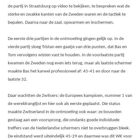
DBT
Nieuws
Website
Organisatie
de partij in Straatsburg op video te bekijken, te bespreken wat de
NK organiseren
Ranglijsten
Brassardsysteem
FBT
Gebruiksvoorwaarden
sterke en zwakke kanten van de Zweden waren en de tactiek te
Bestuur
Inschrijven
bepalen. Daarna naar de zaal, opwarmen en inschermen.
SBT
Handleiding
Voor coaches en leraren
Commissies
Reglementen
Talentontwikkeling
Historie
Nieuws
De eerste drie partijen in de ontmoeting gingen gelijk op. In de
Ereleden
Materiaal
vierde partij sloeg Tristan een gaatje van drie punten, dat Bas en
Nationale opleidingen
Leden van Verdiensten
Atletencommissie
Schermpaspoort
Tom vervolgens wisten vast te houden. In de voorlaatste partij
Internationale opleidingen
Vacatures
kwamen de Zweden nog even iets terug, maar als laatste schermer
Rolstoelschermen
Internationale Titeltoernooien
maakte Bas het karwei professioneel af: 45-41 en door naar de
Opleidingen
Bondsbureau
laatste 32.
Internationale aanmeldingen
Wedstrijdkalender
Leraar
Contact
KNAS Keurmerk
Daar wachtten de Zwitsers: de Europees kampioen, nummer 1 van
Voor scheidsrechters
Medewerkers
de wereldranglijst en hier ook als eerste geplaatst. Die status
NK's
Nieuws
maakte Zwitserland in de ontmoeting ook waar: ze bouwden
Samenwerking
JPT
gestaag aan een voorsprong, die ondanks goede individuele
Scheidsrechterslijst
Formulieren
JEC
treffers van de Nederlandse schermers niet te overbruggen bleek.
Scheidsrechter Documentatie
De eindstand werd uiteindelijk 45-29 en daarmee was dit WK voor
Veteranenwedstrijden