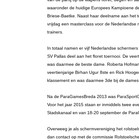
waaronder de huidige Europees Kampioene de
Briese-Baetke. Naast haar deelname aan het 
vrijdag een masterclass voor de Nederlandse
trainers.
In totaal namen er vijf Nederlandse schermer
SV Pallas deel aan het floret toernooi. De vee
was daarmee de beste dame. Roberta Hofman w
veertienjarige Birhan Ugur 8ste en Rick Hoog
klassement en was daarmee 3de bij de dames.
Na de ParaGamesBreda 2013 was ParaSportGou
Voor het jaar 2015 staan er inmiddels twee ev
Stadskanaal en van 18-20 september de Para
Overweeg je als schermvereniging het rolstoe
dan contact op met de commissie Rolstoelsch