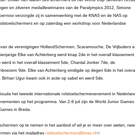
gen en zilveren medaillewinnares van de Paralympics 2012, Simone
toernooi verzorgde zij in samenwerking met de KNAS en de NAS op
 rolstoelschermers en op zaterdag een workshop voor Nederlandse
s van de verenigingen HollandSchermen, Scaramouche, De Vrijbuiters 
rtienjarige Elke van Achterberg werd knap 2de in het overall klassement
erd in het overall klassement 5de, Chantal Jonker 7de, de
enboezem 9de. Elke van Achterberg eindigde op degen 6de in het overa
 Birhan Ugur kwam ook in actie op sabel en werd 5de.
da het tweede internationale rolstoelschermevenement in Nederlan
enementen op het programma. Van 2-8 juli zijn de World Junior Games 
Games in Breda.
lschermen op te nemen in het aanbod of wil je er meer over weten, ne
ermen via het mailadres
rolstoelschermen@knas.nl
(link sends e-mail)