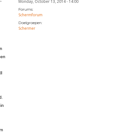
Monday, October 13, 2014 - 14:00
Forums:
Schermforum
Doelgroepen:
Schermer
en
 en
ll
d.
in
em