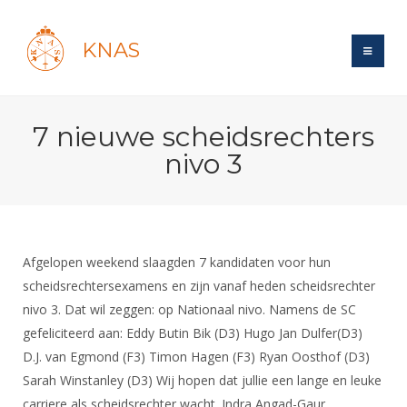
KNAS
Site
7 nieuwe scheidsrechters
Bond
Login
nivo 3
Schermen
Bond
Recent posts
Beleid
Topsport
Books
Breedtesport
Lidmaatschap
Polls
Introductie
Informatie
Afgelopen weekend slaagden 7 kandidaten voor hun
Wat is topsport
Tarieven
Forums
scheidsrechtersexamens en zijn vanaf heden scheidsrechter
Recreatiesport
Nieuws
Forums
Voor de jeugd
Reglementen
nivo 3. Dat wil zeggen: op Nationaal nivo. Namens de SC
Maandelijks archief
Veteranen
NK's
gefeliciteerd aan: Eddy Butin Bik (D3) Hugo Jan Dulfer(D3)
Spreekbeurtpakket
Ledencijfers
Zoek Vereniging
Forums
Lichtzwaardschermen
D.J. van Egmond (F3) Timon Hagen (F3) Ryan Oosthof (D3)
Evenement
Ouders en vereniging
Sponsors en Partners
Oranje
Sarah Winstanley (D3) Wij hopen dat jullie een lange en leuke
Schermforum
Contact
Wedstrijdsport
carriere als scheidsrechter wacht. Indra Angad-Gaur
Jeugdkampen