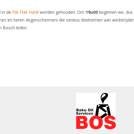
l in de
Flik Flak Hal
(link is external)
worden gehouden. Om
19u00
beginnen we, dus
dames en heren degenschermers die serieus deelnemen aan wedstrijden
n Bosch leden.