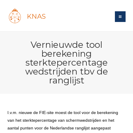
KNAS
Site
Vernieuwde tool
Bond
Login
berekening
Schermen
Bond
sterktepercentage
Recent posts
Beleid
wedstrijden tbv de
Topsport
Books
Breedtesport
ranglijst
Lidmaatschap
Polls
Introductie
Informatie
Wat is topsport
Tarieven
Forums
Recreatiesport
Nieuws
Forums
Voor de jeugd
Reglementen
Maandelijks archief
Veteranen
NK's
Spreekbeurtpakket
Ledencijfers
Zoek Vereniging
I.v.m. nieuwe de FIE-site moest de tool voor de berekening
Forums
Lichtzwaardschermen
Evenement
van het sterktepercentage van schermwedstrijden en het
Ouders en vereniging
Sponsors en Partners
Oranje
Schermforum
Contact
aantal punten voor de Nederlandse ranglijst aangepast
Wedstrijdsport
Jeugdkampen