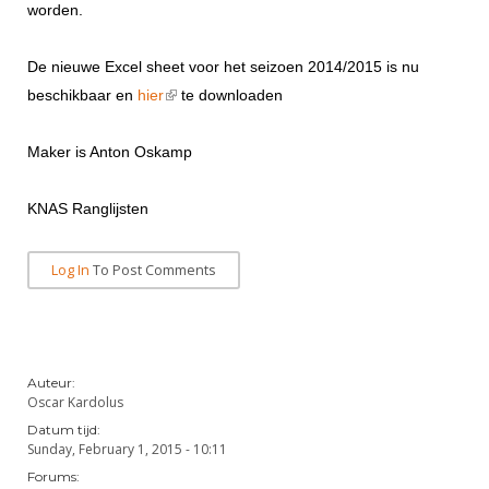
DBT
Nieuws
Website
worden.
Organisatie
NK organiseren
Ranglijsten
Brassardsysteem
FBT
Gebruiksvoorwaarden
Bestuur
De nieuwe Excel sheet voor het seizoen 2014/2015 is nu
Inschrijven
SBT
Handleiding
(link is external)
Voor coaches en leraren
beschikbaar en
hier
te downloaden
Commissies
Reglementen
Talentontwikkeling
Historie
Nieuws
Ereleden
Materiaal
Maker is Anton Oskamp
Nationale opleidingen
Leden van Verdiensten
Atletencommissie
Schermpaspoort
KNAS Ranglijsten
Internationale opleidingen
Vacatures
Rolstoelschermen
Internationale Titeltoernooien
Opleidingen
Log In
To Post Comments
Bondsbureau
Internationale aanmeldingen
Wedstrijdkalender
Leraar
Contact
KNAS Keurmerk
Voor scheidsrechters
Medewerkers
NK's
Auteur:
Nieuws
Samenwerking
Oscar Kardolus
JPT
Scheidsrechterslijst
Datum tijd:
Formulieren
JEC
Sunday, February 1, 2015 - 10:11
Scheidsrechter Documentatie
Forums:
Veteranenwedstrijden