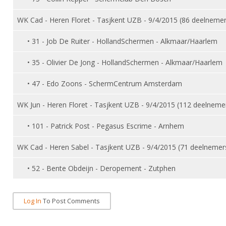
Alle Verenigingen
Opleidingen
WK Cad - Heren Floret - Tasjkent UZB - 9/4/2015 (86 deelnemer
Nieuws
Wedstrijdorganisatie
Tuchtzaken
Verenigingsondersteuning
• 31 - Job De Ruiter - HollandSchermen - Alkmaar/Haarlem
Nieuws
Archief
Witte Vlekkenplan
• 35 - Olivier De Jong - HollandSchermen - Alkmaar/Haarlem
Aanvragen van scheidsrechters
Infotheek
Oprichting Vereniging
Scheidsrechterslijst
• 47 - Edo Zoons - SchermCentrum Amsterdam
Bibliotheek
Overschrijven leden
Import inschrijvingen uit Nahouw
WK Jun - Heren Floret - Tasjkent UZB - 9/4/2015 (112 deelneme
ALV
Verwerk wedstrijduitslagen
• 101 - Patrick Post - Pegasus Escrime - Arnhem
Touché
NK organiseren
WK Cad - Heren Sabel - Tasjkent UZB - 9/4/2015 (71 deelnemer
Promotie en logo
• 52 - Bente Obdeijn - Deropement - Zutphen
Geschiedenis van het schermen
Log In
To Post Comments