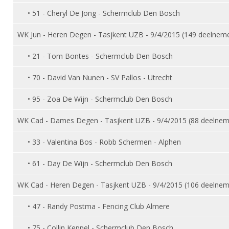
DBT
Nieuws
Website
Organisatie
NK organiseren
• 51 - Cheryl De Jong - Schermclub Den Bosch
Ranglijsten
Brassardsysteem
FBT
Gebruiksvoorwaarden
Bestuur
Inschrijven
WK Jun - Heren Degen - Tasjkent UZB - 9/4/2015 (149 deelnem
SBT
Handleiding
Voor coaches en leraren
Commissies
Reglementen
• 21 - Tom Bontes - Schermclub Den Bosch
Talentontwikkeling
Historie
Nieuws
Ereleden
Materiaal
• 70 - David Van Nunen - SV Pallos - Utrecht
Nationale opleidingen
Leden van Verdiensten
Atletencommissie
Schermpaspoort
• 95 - Zoa De Wijn - Schermclub Den Bosch
Internationale opleidingen
Vacatures
Rolstoelschermen
Internationale Titeltoernooien
Opleidingen
WK Cad - Dames Degen - Tasjkent UZB - 9/4/2015 (88 deelnem
Bondsbureau
Internationale aanmeldingen
Wedstrijdkalender
Leraar
• 33 - Valentina Bos - Robb Schermen - Alphen
Contact
KNAS Keurmerk
• 61 - Day De Wijn - Schermclub Den Bosch
Voor scheidsrechters
Medewerkers
NK's
Nieuws
WK Cad - Heren Degen - Tasjkent UZB - 9/4/2015 (106 deelnem
Samenwerking
JPT
Scheidsrechterslijst
Formulieren
• 47 - Randy Postma - Fencing Club Almere
JEC
Scheidsrechter Documentatie
Veteranenwedstrijden
• 75 - Collin Keppel - Schermclub Den Bosch