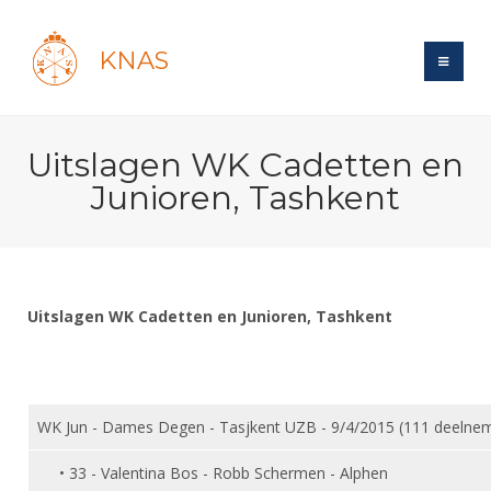
KNAS
Site
Uitslagen WK Cadetten en
Bond
Login
Junioren, Tashkent
Schermen
Bond
Recent posts
Beleid
Topsport
Books
Breedtesport
Lidmaatschap
Polls
Introductie
Informatie
Uitslagen WK Cadetten en Junioren, Tashkent
Wat is topsport
Tarieven
Forums
Recreatiesport
Nieuws
Forums
Voor de jeugd
Reglementen
Maandelijks archief
Veteranen
NK's
Spreekbeurtpakket
Ledencijfers
Zoek Vereniging
Forums
Lichtzwaardschermen
WK Jun - Dames Degen - Tasjkent UZB - 9/4/2015 (111 deelne
Evenement
Ouders en vereniging
Sponsors en Partners
Oranje
Schermforum
Contact
• 33 - Valentina Bos - Robb Schermen - Alphen
Wedstrijdsport
Jeugdkampen