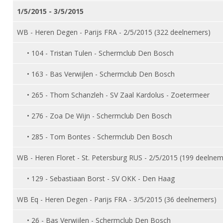
DBT
Nieuws
Website
Organisatie
1/5/2015 - 3/5/2015
NK organiseren
Ranglijsten
Brassardsysteem
FBT
Gebruiksvoorwaarden
Bestuur
WB - Heren Degen - Parijs FRA - 2/5/2015 (322 deelnemers)
Inschrijven
SBT
Handleiding
Voor coaches en leraren
Commissies
Reglementen
• 104 - Tristan Tulen - Schermclub Den Bosch
Talentontwikkeling
Historie
Nieuws
Ereleden
Materiaal
• 163 - Bas Verwijlen - Schermclub Den Bosch
Nationale opleidingen
Leden van Verdiensten
Atletencommissie
Schermpaspoort
• 265 - Thom Schanzleh - SV Zaal Kardolus - Zoetermeer
Internationale opleidingen
Vacatures
Rolstoelschermen
Internationale Titeltoernooien
Opleidingen
• 276 - Zoa De Wijn - Schermclub Den Bosch
Bondsbureau
Internationale aanmeldingen
Wedstrijdkalender
Leraar
• 285 - Tom Bontes - Schermclub Den Bosch
Contact
KNAS Keurmerk
WB - Heren Floret - St. Petersburg RUS - 2/5/2015 (199 deelnem
Voor scheidsrechters
Medewerkers
NK's
• 129 - Sebastiaan Borst - SV OKK - Den Haag
Nieuws
Samenwerking
JPT
Scheidsrechterslijst
Formulieren
WB Eq - Heren Degen - Parijs FRA - 3/5/2015 (36 deelnemers)
JEC
Scheidsrechter Documentatie
• 26 - Bas Verwijlen - Schermclub Den Bosch
Veteranenwedstrijden