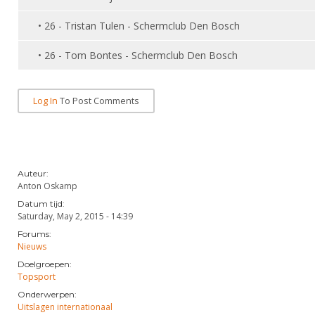
Alle Verenigingen
Opleidingen
• 26 - Tristan Tulen - Schermclub Den Bosch
Nieuws
Wedstrijdorganisatie
Tuchtzaken
Verenigingsondersteuning
• 26 - Tom Bontes - Schermclub Den Bosch
Nieuws
Archief
Witte Vlekkenplan
Aanvragen van scheidsrechters
Log In
To Post Comments
Infotheek
Oprichting Vereniging
Scheidsrechterslijst
Bibliotheek
Overschrijven leden
Import inschrijvingen uit Nahouw
ALV
Verwerk wedstrijduitslagen
Auteur:
Touché
Anton Oskamp
NK organiseren
Datum tijd:
Promotie en logo
Saturday, May 2, 2015 - 14:39
Forums:
Nieuws
Geschiedenis van het schermen
Doelgroepen:
Topsport
Onderwerpen:
Uitslagen internationaal