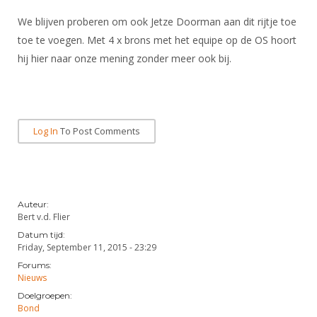
Alle Verenigingen
Opleidingen
We blijven proberen om ook Jetze Doorman aan dit rijtje toe
Nieuws
Wedstrijdorganisatie
Tuchtzaken
toe te voegen. Met 4 x brons met het equipe op de OS hoort
Verenigingsondersteuning
hij hier naar onze mening zonder meer ook bij.
Nieuws
Archief
Witte Vlekkenplan
Aanvragen van scheidsrechters
Infotheek
Oprichting Vereniging
Scheidsrechterslijst
Bibliotheek
Overschrijven leden
Log In
To Post Comments
Import inschrijvingen uit Nahouw
ALV
Verwerk wedstrijduitslagen
Touché
NK organiseren
Auteur:
Promotie en logo
Bert v.d. Flier
Datum tijd:
Friday, September 11, 2015 - 23:29
Geschiedenis van het schermen
Forums:
Nieuws
Doelgroepen:
Bond