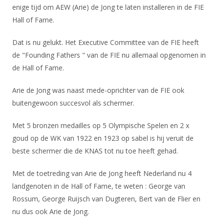
DBT
Nieuws
Website
enige tijd om AEW (Arie) de Jong te laten installeren in de FIE
Organisatie
NK organiseren
Ranglijsten
Brassardsysteem
Hall of Fame.
FBT
Gebruiksvoorwaarden
Bestuur
Inschrijven
SBT
Handleiding
Dat is nu gelukt. Het Executive Committee van de FIE heeft
Voor coaches en leraren
Commissies
Reglementen
de "Founding Fathers " van de FIE nu allemaal opgenomen in
Talentontwikkeling
Historie
Nieuws
Ereleden
Materiaal
de Hall of Fame.
Nationale opleidingen
Leden van Verdiensten
Atletencommissie
Schermpaspoort
Arie de Jong was naast mede-oprichter van de FIE ook
Internationale opleidingen
Vacatures
Rolstoelschermen
buitengewoon succesvol als schermer.
Internationale Titeltoernooien
Opleidingen
Bondsbureau
Met 5 bronzen medailles op 5 Olympische Spelen en 2 x
Internationale aanmeldingen
Wedstrijdkalender
Leraar
goud op de WK van 1922 en 1923 op sabel is hij veruit de
Contact
KNAS Keurmerk
beste schermer die de KNAS tot nu toe heeft gehad.
Voor scheidsrechters
Medewerkers
NK's
Met de toetreding van Arie de Jong heeft Nederland nu 4
Nieuws
Samenwerking
JPT
landgenoten in de Hall of Fame, te weten : George van
Scheidsrechterslijst
Formulieren
Rossum, George Ruijsch van Dugteren, Bert van de Flier en
JEC
Scheidsrechter Documentatie
nu dus ook Arie de Jong.
Veteranenwedstrijden