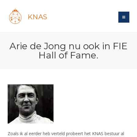
KNAS
Site
Arie de Jong nu ook in FIE
Bond
Login
Hall of Fame.
Schermen
Bond
Recent posts
Beleid
Topsport
Books
Breedtesport
Lidmaatschap
Polls
Introductie
Informatie
Wat is topsport
Tarieven
Forums
Recreatiesport
Nieuws
Forums
Voor de jeugd
Reglementen
Maandelijks archief
Veteranen
NK's
Spreekbeurtpakket
Ledencijfers
Zoek Vereniging
Forums
Lichtzwaardschermen
Evenement
Ouders en vereniging
Sponsors en Partners
Oranje
Schermforum
Contact
Zoals ik al eerder heb verteld probeert het KNAS bestuur al
Wedstrijdsport
Jeugdkampen