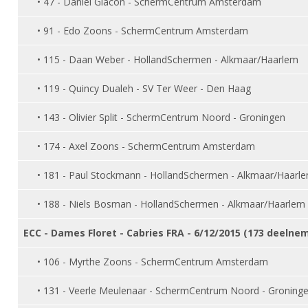
• 47 - Daniel Giacon - SchermCentrum Amsterdam
Alle Verenigingen
Opleidingen
Nieuws
• 91 - Edo Zoons - SchermCentrum Amsterdam
Wedstrijdorganisatie
Tuchtzaken
Verenigingsondersteuning
• 115 - Daan Weber - HollandSchermen - Alkmaar/Haarlem
Nieuws
Archief
Witte Vlekkenplan
Aanvragen van scheidsrechters
• 119 - Quincy Dualeh - SV Ter Weer - Den Haag
Infotheek
Oprichting Vereniging
Scheidsrechterslijst
• 143 - Olivier Split - SchermCentrum Noord - Groningen
Bibliotheek
Overschrijven leden
Import inschrijvingen uit Nahouw
• 174 - Axel Zoons - SchermCentrum Amsterdam
ALV
Verwerk wedstrijduitslagen
Touché
• 181 - Paul Stockmann - HollandSchermen - Alkmaar/Haarl
NK organiseren
• 188 - Niels Bosman - HollandSchermen - Alkmaar/Haarlem
Promotie en logo
ECC - Dames Floret - Cabries FRA - 6/12/2015 (173 deelne
Geschiedenis van het schermen
• 106 - Myrthe Zoons - SchermCentrum Amsterdam
• 131 - Veerle Meulenaar - SchermCentrum Noord - Groning