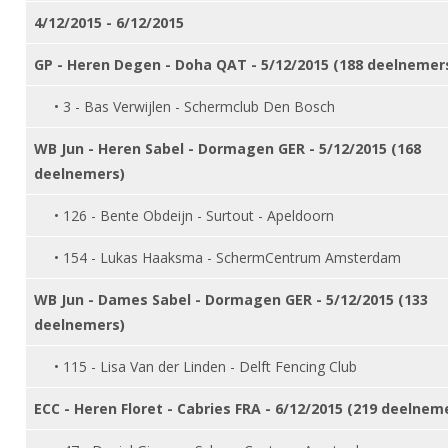
DBT
Nieuws
Website
Organisatie
4/12/2015 - 6/12/2015
NK organiseren
Ranglijsten
Brassardsysteem
FBT
Gebruiksvoorwaarden
Bestuur
GP - Heren Degen - Doha QAT - 5/12/2015 (188 deelnemer
Inschrijven
SBT
Handleiding
Voor coaches en leraren
Commissies
Reglementen
• 3 - Bas Verwijlen - Schermclub Den Bosch
Talentontwikkeling
Historie
Nieuws
Ereleden
Materiaal
WB Jun - Heren Sabel - Dormagen GER - 5/12/2015 (168
Nationale opleidingen
Leden van Verdiensten
Atletencommissie
deelnemers)
Schermpaspoort
Internationale opleidingen
Vacatures
Rolstoelschermen
• 126 - Bente Obdeijn - Surtout - Apeldoorn
Internationale Titeltoernooien
Opleidingen
Bondsbureau
• 154 - Lukas Haaksma - SchermCentrum Amsterdam
Internationale aanmeldingen
Wedstrijdkalender
Leraar
Contact
WB Jun - Dames Sabel - Dormagen GER - 5/12/2015 (133
KNAS Keurmerk
Voor scheidsrechters
deelnemers)
Medewerkers
NK's
Nieuws
Samenwerking
• 115 - Lisa Van der Linden - Delft Fencing Club
JPT
Scheidsrechterslijst
Formulieren
ECC - Heren Floret - Cabries FRA - 6/12/2015 (219 deelnem
JEC
Scheidsrechter Documentatie
Veteranenwedstrijden