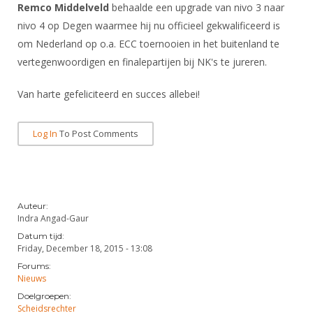
DBT
Nieuws
Website
Remco Middelveld
behaalde een upgrade van nivo 3 naar
Organisatie
NK organiseren
Ranglijsten
Brassardsysteem
nivo 4 op Degen waarmee hij nu officieel gekwalificeerd is
FBT
Gebruiksvoorwaarden
Bestuur
om Nederland op o.a. ECC toernooien in het buitenland te
Inschrijven
SBT
Handleiding
Voor coaches en leraren
vertegenwoordigen en finalepartijen bij NK's te jureren.
Commissies
Reglementen
Talentontwikkeling
Historie
Nieuws
Ereleden
Van harte gefeliciteerd en succes allebei!
Materiaal
Nationale opleidingen
Leden van Verdiensten
Atletencommissie
Schermpaspoort
Log In
To Post Comments
Internationale opleidingen
Vacatures
Rolstoelschermen
Internationale Titeltoernooien
Opleidingen
Bondsbureau
Internationale aanmeldingen
Wedstrijdkalender
Leraar
Contact
Auteur:
KNAS Keurmerk
Indra Angad-Gaur
Voor scheidsrechters
Medewerkers
NK's
Datum tijd:
Friday, December 18, 2015 - 13:08
Nieuws
Samenwerking
JPT
Forums:
Scheidsrechterslijst
Formulieren
Nieuws
JEC
Doelgroepen:
Scheidsrechter Documentatie
Scheidsrechter
Veteranenwedstrijden