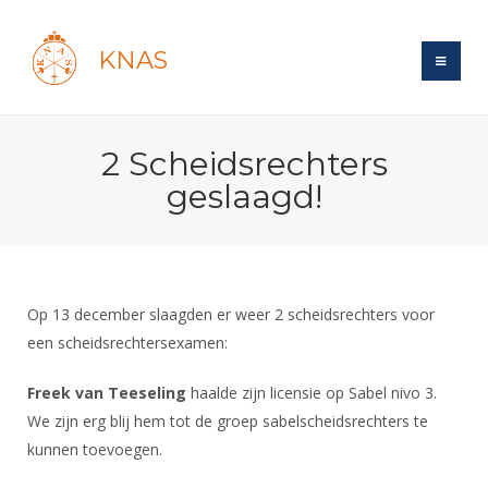
KNAS
Site
2 Scheidsrechters
Bond
Login
geslaagd!
Schermen
Bond
Recent posts
Beleid
Topsport
Books
Breedtesport
Lidmaatschap
Polls
Introductie
Informatie
Op 13 december slaagden er weer 2 scheidsrechters voor
Wat is topsport
Tarieven
Forums
een scheidsrechtersexamen:
Recreatiesport
Nieuws
Forums
Voor de jeugd
Reglementen
Maandelijks archief
Veteranen
Freek van Teeseling
haalde zijn licensie op Sabel nivo 3.
NK's
Spreekbeurtpakket
Ledencijfers
Zoek Vereniging
Forums
We zijn erg blij hem tot de groep sabelscheidsrechters te
Lichtzwaardschermen
Evenement
Ouders en vereniging
Sponsors en Partners
kunnen toevoegen.
Oranje
Schermforum
Contact
Wedstrijdsport
Jeugdkampen