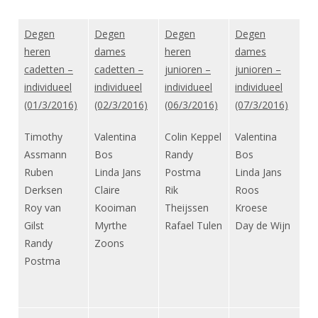
Degen
Degen
Degen
Degen
heren
dames
heren
dames
cadetten –
cadetten –
junioren –
junioren –
individueel
individueel
individueel
individueel
(01/3/2016)
(02/3/2016)
(06/3/2016)
(07/3/2016)
Timothy
Valentina
Colin Keppel
Valentina
Assmann
Bos
Randy
Bos
Ruben
Linda Jans
Postma
Linda Jans
Derksen
Claire
Rik
Roos
Roy van
Kooiman
Theijssen
Kroese
Gilst
Myrthe
Rafael Tulen
Day de Wijn
Randy
Zoons
Postma