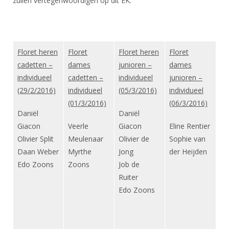
zullen vertegenwoordigen op dit EK:
DBT
Nieuws
Website
Organisatie
NK organiseren
Ranglijsten
Brassardsysteem
FBT
Gebruiksvoorwaarden
Bestuur
Inschrijven
SBT
Handleiding
Voor coaches en leraren
Commissies
Floret heren
Reglementen
Floret
Floret heren
Floret
Talentontwikkeling
Historie
Nieuws
cadetten –
Ereleden
dames
junioren –
dames
Materiaal
individueel
cadetten –
individueel
junioren –
Nationale opleidingen
Leden van Verdiensten
Atletencommissie
Schermpaspoort
(29/2/2016)
individueel
(05/3/2016)
individueel
Internationale opleidingen
Vacatures
(01/3/2016)
(06/3/2016)
Rolstoelschermen
Daniël
Daniël
Internationale Titeltoernooien
Opleidingen
Giacon
Veerle
Giacon
Eline Rentier
Bondsbureau
Internationale aanmeldingen
Wedstrijdkalender
Leraar
Olivier Split
Meulenaar
Olivier de
Sophie van
Contact
Daan Weber
Myrthe
Jong
der Heijden
KNAS Keurmerk
Edo Zoons
Zoons
Job de
Voor scheidsrechters
Medewerkers
NK's
Ruiter
Nieuws
Samenwerking
Edo Zoons
JPT
Scheidsrechterslijst
Formulieren
JEC
Scheidsrechter Documentatie
Veteranenwedstrijden