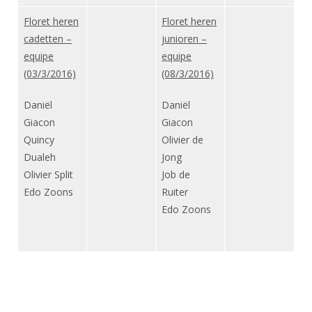
Alle Verenigingen
Opleidingen
Floret heren
Floret heren
Nieuws
Wedstrijdorganisatie
Tuchtzaken
cadetten –
junioren –
Verenigingsondersteuning
equipe
equipe
Nieuws
Archief
(03/3/2016)
(08/3/2016)
Witte Vlekkenplan
Aanvragen van scheidsrechters
Infotheek
Oprichting Vereniging
Daniël
Daniël
Scheidsrechterslijst
Giacon
Giacon
Bibliotheek
Overschrijven leden
Import inschrijvingen uit Nahouw
Quincy
Olivier de
ALV
Dualeh
Jong
Verwerk wedstrijduitslagen
Olivier Split
Job de
Touché
NK organiseren
Edo Zoons
Ruiter
Edo Zoons
Promotie en logo
Geschiedenis van het schermen