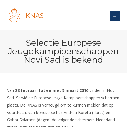
KNAS
Site
Selectie Europese
Bond
Login
Jeugdkampioenschappen
Schermen
Bond
Novi Sad is bekend
Recent posts
Beleid
Topsport
Books
Breedtesport
Lidmaatschap
Polls
Introductie
Informatie
Wat is topsport
Tarieven
Forums
Recreatiesport
Van
28 februari tot en met 9 maart 2016
vinden in Novi
Nieuws
Forums
Voor de jeugd
Reglementen
Sad, Servië de Europese Jeugd Kampioenschappen schermen
Maandelijks archief
Veteranen
NK's
plaats. De KNAS is verheugd om te kunnen melden dat op
Spreekbeurtpakket
Ledencijfers
Zoek Vereniging
Forums
Lichtzwaardschermen
voordracht van bondscoaches Andrea Borella (floret) en
Evenement
Ouders en vereniging
Sponsors en Partners
Oranje
Schermforum
Gabor Salamon (degen) de volgende schermers Nederland
Contact
Wedstrijdsport
Jeugdkampen