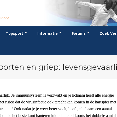
rmbond
Topsport
Informatie
Forums
Zoek Ver
cent posts
ganisatie
dstrijdsport
anje
or coaches en leraren
Evenement
Bondsbureau
Wedstrijdkalender
Atletencommissie
Voor scheidsrechters
oks
stuur
nglijsten
BT
euws
Contact
KNAS Keurmerk
Nieuws
lls
mmissies
schrijven
T
tionale opleidingen
Medewerkers
NK's
Scheidsrechterslijst
rums
eleden
glementen
T
ternationale opleidingen
Samenwerking
JPT
Scheidsrechter Documentatie
andelijks archief
den van Verdiensten
teriaal
lentontwikkeling
leidingen
Formulieren
JEC
Opleidingen
porten en griep: levensgevaarli
catures
hermpaspoort
raar
Veteranenwedstrijden
Tuchtzaken
lstoelschermen
Archief
aarlijk. Je immuunsysteem is verzwakt en je lichaam heeft alle energie
t risico dat de virusinfectie ook terecht kan komen in de hartspier met 
rainen! Ook nadat je je weer beter voelt, heeft je lichaam een aantal
 die je het beste kunt hanteren luidt dat je bij koorts het dubbele aantal