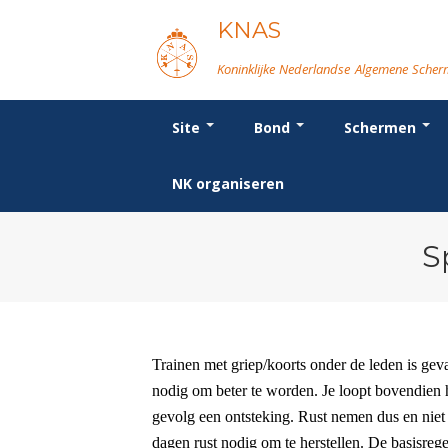
KNAS
Koninklijke Nederlandse Algemene Sche
Site
Bond
Schermen
Login
Bond
Breedtesport
Wat is topsport
Voor de jeugd
Forums
Re
Or
We
Or
Vo
NK organiseren
Beleid
Introductie
Nieuws
Spreekbeurtpakket
Schermforum
Bo
Be
Ra
D
Ni
Lidmaatschap
Recreatiesport
NK's
Ouders en vereniging
Nieuws
Po
Co
In
FB
Na
Tarieven
Veteranen
Jeugdkampen
Fo
Er
Re
SB
In
Reglementen
Lichtzwaardschermen
Brassardsysteem
Ma
Le
Ma
Ta
Op
S
Ledencijfers
Va
Sc
Le
Sponsors en Partners
Ro
Geschiedenis van het schermen
Trainen met griep/koorts onder de leden is gev
nodig om beter te worden. Je loopt bovendien he
gevolg een ontsteking. Rust nemen dus en niet t
dagen rust nodig om te herstellen. De basisregel