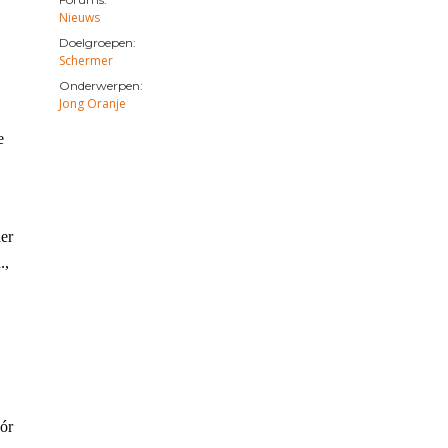
Nieuws
Doelgroepen:
Schermer
Onderwerpen:
Jong Oranje
e
der
.,
óór