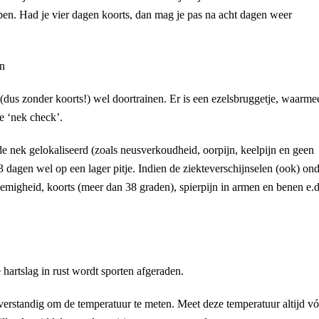
pen. Had je vier dagen koorts, dan mag je pas na acht dagen weer
en
(dus zonder koorts!) wel doortrainen. Er is een ezelsbruggetje, waarme
de ‘nek check’.
 de nek gelokaliseerd (zoals neusverkoudheid, oorpijn, keelpijn en geen
-3 dagen wel op een lager pitje. Indien de ziekteverschijnselen (ook) on
demigheid, koorts (meer dan 38 graden), spierpijn in armen en benen e.d
 hartslag in rust wordt sporten afgeraden.
us verstandig om de temperatuur te meten. Meet deze temperatuur altijd v