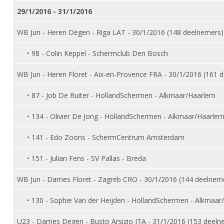
DBT
Nieuws
Website
Organisatie
29/1/2016 - 31/1/2016
NK organiseren
Ranglijsten
Brassardsysteem
FBT
Gebruiksvoorwaarden
Bestuur
WB Jun - Heren Degen - Riga LAT - 30/1/2016 (148 deelnemers)
Inschrijven
SBT
Handleiding
Voor coaches en leraren
Commissies
Reglementen
• 98 - Colin Keppel - Schermclub Den Bosch
Talentontwikkeling
Historie
Nieuws
Ereleden
Materiaal
WB Jun - Heren Floret - Aix-en-Provence FRA - 30/1/2016 (161 
Nationale opleidingen
Leden van Verdiensten
Atletencommissie
Schermpaspoort
• 87 - Job De Ruiter - HollandSchermen - Alkmaar/Haarlem
Internationale opleidingen
Vacatures
Rolstoelschermen
Internationale Titeltoernooien
Opleidingen
• 134 - Olivier De Jong - HollandSchermen - Alkmaar/Haarle
Bondsbureau
Internationale aanmeldingen
Wedstrijdkalender
Leraar
• 141 - Edo Zoons - SchermCentrum Amsterdam
Contact
KNAS Keurmerk
• 151 - Julian Fens - SV Pallas - Breda
Voor scheidsrechters
Medewerkers
NK's
WB Jun - Dames Floret - Zagreb CRO - 30/1/2016 (144 deelnem
Nieuws
Samenwerking
JPT
Scheidsrechterslijst
Formulieren
• 130 - Sophie Van der Heijden - HollandSchermen - Alkmaar
JEC
Scheidsrechter Documentatie
U23 - Dames Degen - Busto Arsizio ITA - 31/1/2016 (153 deeln
Veteranenwedstrijden