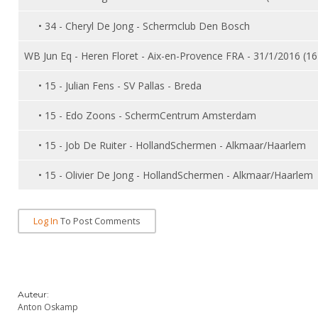
Alle Verenigingen
Opleidingen
• 34 - Cheryl De Jong - Schermclub Den Bosch
Nieuws
Wedstrijdorganisatie
Tuchtzaken
Verenigingsondersteuning
WB Jun Eq - Heren Floret - Aix-en-Provence FRA - 31/1/2016 (1
Nieuws
Archief
Witte Vlekkenplan
• 15 - Julian Fens - SV Pallas - Breda
Aanvragen van scheidsrechters
Infotheek
Oprichting Vereniging
Scheidsrechterslijst
• 15 - Edo Zoons - SchermCentrum Amsterdam
Bibliotheek
Overschrijven leden
Import inschrijvingen uit Nahouw
• 15 - Job De Ruiter - HollandSchermen - Alkmaar/Haarlem
ALV
Verwerk wedstrijduitslagen
• 15 - Olivier De Jong - HollandSchermen - Alkmaar/Haarlem
Touché
NK organiseren
Promotie en logo
Log In
To Post Comments
Geschiedenis van het schermen
Auteur:
Anton Oskamp