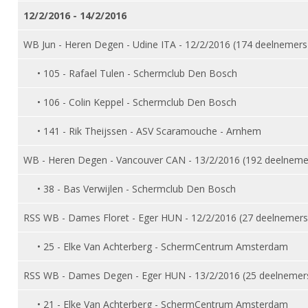
DBT
Nieuws
Website
Organisatie
12/2/2016 - 14/2/2016
NK organiseren
Ranglijsten
Brassardsysteem
FBT
Gebruiksvoorwaarden
Bestuur
WB Jun - Heren Degen - Udine ITA - 12/2/2016 (174 deelnemers
Inschrijven
SBT
Handleiding
Voor coaches en leraren
Commissies
Reglementen
• 105 - Rafael Tulen - Schermclub Den Bosch
Talentontwikkeling
Historie
Nieuws
Ereleden
Materiaal
• 106 - Colin Keppel - Schermclub Den Bosch
Nationale opleidingen
Leden van Verdiensten
Atletencommissie
Schermpaspoort
• 141 - Rik Theijssen - ASV Scaramouche - Arnhem
Internationale opleidingen
Vacatures
Rolstoelschermen
Internationale Titeltoernooien
Opleidingen
WB - Heren Degen - Vancouver CAN - 13/2/2016 (192 deelneme
Bondsbureau
Internationale aanmeldingen
Wedstrijdkalender
Leraar
• 38 - Bas Verwijlen - Schermclub Den Bosch
Contact
KNAS Keurmerk
RSS WB - Dames Floret - Eger HUN - 12/2/2016 (27 deelnemers
Voor scheidsrechters
Medewerkers
NK's
• 25 - Elke Van Achterberg - SchermCentrum Amsterdam
Nieuws
Samenwerking
JPT
Scheidsrechterslijst
Formulieren
RSS WB - Dames Degen - Eger HUN - 13/2/2016 (25 deelnemer
JEC
Scheidsrechter Documentatie
• 21 - Elke Van Achterberg - SchermCentrum Amsterdam
Veteranenwedstrijden