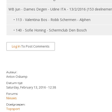
Alle Verenigingen
Opleidingen
WB Jun - Dames Degen - Udine ITA - 13/2/2016 (153 deelnemer
Nieuws
Wedstrijdorganisatie
Tuchtzaken
Verenigingsondersteuning
• 113 - Valentina Bos - Robb Schermen - Alphen
Nieuws
Archief
Witte Vlekkenplan
• 140 - Sofie Honing - Schermclub Den Bosch
Aanvragen van scheidsrechters
Infotheek
Oprichting Vereniging
Scheidsrechterslijst
Bibliotheek
Overschrijven leden
Log In
To Post Comments
Import inschrijvingen uit Nahouw
ALV
Verwerk wedstrijduitslagen
Touché
NK organiseren
Auteur:
Promotie en logo
Anton Oskamp
Datum tijd:
Saturday, February 13, 2016 - 12:38
Geschiedenis van het schermen
Forums:
Nieuws
Doelgroepen:
Topsport