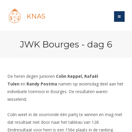
KNAS
Site
JWK Bourges - dag 6
Bond
Login
Schermen
Bond
Recent posts
Beleid
Topsport
Books
Breedtesport
De heren degen junioren
Colin Keppel, Rafaël
Lidmaatschap
Polls
Introductie
Tulen
en
Randy Postma
namen op woensdag deel aan het
Informatie
Wat is topsport
Tarieven
individuele toernooi in Bourges. De resultaten waren
Forums
Recreatiesport
Nieuws
Forums
wisselend;
Voor de jeugd
Reglementen
Maandelijks archief
Veteranen
NK's
Spreekbeurtpakket
Ledencijfers
Zoek Vereniging
Forums
Lichtzwaardschermen
Colin weet in de voorronde één partij te winnen en mag met
Evenement
Ouders en vereniging
Sponsors en Partners
dat resultaat niet door naar het tableau van 128.
Oranje
Schermforum
Contact
Eindresultaat voor hem is een 156e plaats in de ranking.
Wedstrijdsport
Jeugdkampen