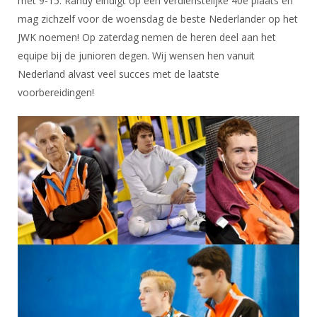
met 9-15. Randy eindigt op een verdienstelijke 40e plaats en
Alle Verenigingen
Opleidingen
mag zichzelf voor de woensdag de beste Nederlander op het
Nieuws
Wedstrijdorganisatie
JWK noemen! Op zaterdag nemen de heren deel aan het
Tuchtzaken
Verenigingsondersteuning
equipe bij de junioren degen. Wij wensen hen vanuit
Nieuws
Archief
Nederland alvast veel succes met de laatste
Witte Vlekkenplan
Aanvragen van scheidsrechters
voorbereidingen!
Infotheek
Oprichting Vereniging
Scheidsrechterslijst
Bibliotheek
Overschrijven leden
Import inschrijvingen uit Nahouw
ALV
Verwerk wedstrijduitslagen
Touché
NK organiseren
Promotie en logo
Geschiedenis van het schermen