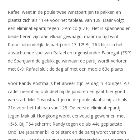
DBT
Nieuws
Website
Organisatie
NK organiseren
Ranglijsten
Brassardsysteem
Rafaël weet in de poule twee winstpartijen te pakken en
FBT
Gebruiksvoorwaarden
Bestuur
plaatst zich als 114e voor het tableau van 128. Daar volgt
Inschrijven
SBT
Handleiding
Voor coaches en leraren
een eliminatiepartij tegen D'Amico (CZE). Het is spannend en
Commissies
Reglementen
Talentontwikkeling
beide heren zijn aan elkaar gewaagd, maar op tijd wint
Historie
Nieuws
Ereleden
Materiaal
Rafaël uiteindelijk de partij met 13-12! Bij T64 blijkt in het
Nationale opleidingen
Leden van Verdiensten
Atletencommissie
afwachtende spel van Rafael en tegenstander Fabregat (ESP)
Schermpaspoort
de Spanjaard de gelukkige winnaar: de partij wordt verloren
Internationale opleidingen
Vacatures
Rolstoelschermen
met 8-9. Rafaël sluit de dag af met een mooie 63e plaats
Internationale Titeltoernooien
Opleidingen
Bondsbureau
Internationale aanmeldingen
Wedstrijdkalender
Voor Randy Postma is het alweer zijn 7e dag in Bourges. Als
Leraar
Contact
cadet neemt hij ook deel bij de junioren en gaat hier goed
KNAS Keurmerk
van start. Met 5 winstpartijen in de poule plaatst hij zich als
Voor scheidsrechters
Medewerkers
NK's
21e voor het tableau van 128. De eerste eliminatiepartij
Nieuws
Samenwerking
tegen Mak uit Hongkong wordt eenvoudig gewonnen met
JPT
Scheidsrechterslijst
15-6. Bij T64 schermt Randy tegen de als 44e geplaatste
Formulieren
JEC
Ono. De Japanner blijkt te sterk en de partij wordt verloren
Scheidsrechter Documentatie
Veteranenwedstrijden