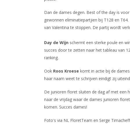
Dan de dames degen. Best of the day is voo
gewonnen eliminatiepartjien bij T128 en T64
van Valentina te stoppen. De partij wordt ver
Day de Wijn
schermt een sterke poule en wint 
succes door te zetten naar het tableau van 12
ranking.
Ook
Roos Kroese
komt in actie bij de dame
haar naam weet te schrijven eindigt zij uiteind
De junioren floret sluiten de dag af met een 
naar de vrijdag waar de dames junioren floret
komen. Succes dames!
Foto's via NL FloretTeam en Serge Timachef