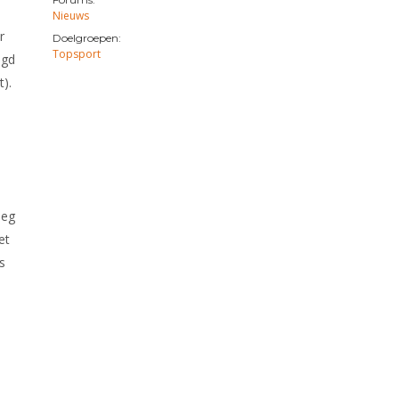
Nieuws
r
Doelgroepen:
Topsport
agd
).
oeg
et
s