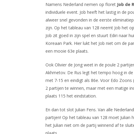
Namens Nederland nemen op floret
Job de 
individuele event. Job heeft het lastig in de p
alweer snel gevonden in de eerste eliminatiep
zijn. Op het tableau van 128 neemt Job het o
Job zit goed in zijn spel en stuurt Ediri naar h
Koreaan Park. Hier lukt het Job niet om de par
een mooie 63e plaats.
Ook Olivier de Jong weet in de poule 2 partije
Akhmetov. De Rus legt het tempo hoog in de par
met 7-15 en eindigt als 86e. Voor Edo Zoons (
2 partijen te winnen, maar met een matige in
plaats 115 het eindstation.
En dan tot slot Julian Fens. Van alle Nederla
partijen! Op het tableau van 128 moet Julia
het Julian niet om de partij winnend af te slu
plaats.