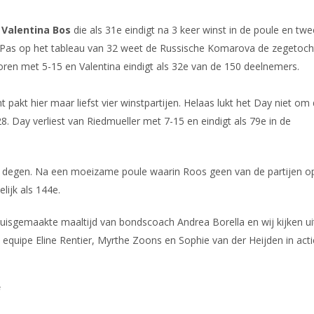
r
Valentina Bos
die als 31e eindigt na 3 keer winst in de poule en twe
. Pas op het tableau van 32 weet de Russische Komarova de zegetoch
loren met 5-15 en Valentina eindigt als 32e van de 150 deelnemers.
pakt hier maar liefst vier winstpartijen. Helaas lukt het Day niet om 
8. Day verliest van Riedmueller met 7-15 en eindigt als 79e in de
s degen. Na een moeizame poule waarin Roos geen van de partijen o
elijk als 144e.
huisgemaakte maaltijd van bondscoach Andrea Borella en wij kijken ui
 equipe Eline Rentier, Myrthe Zoons en Sophie van der Heijden in acti
f