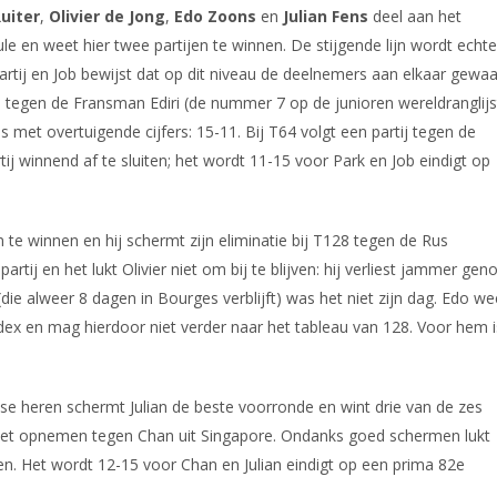
Ruiter
,
Olivier de Jong
,
Edo Zoons
en
Julian Fens
deel aan het
oule en weet hier twee partijen te winnen. De stijgende lijn wordt echte
artij en Job bewijst dat op dit niveau de deelnemers aan elkaar gewa
p tegen de Fransman Ediri (de nummer 7 op de junioren wereldranglijst
uis met overtuigende cijfers: 15-11. Bij T64 volgt een partij tegen de
tij winnend af te sluiten; het wordt 11-15 voor Park en Job eindigt op
n te winnen en hij schermt zijn eliminatie bij T128 tegen de Rus
tij en het lukt Olivier niet om bij te blijven: hij verliest jammer gen
die alweer 8 dagen in Bourges verblijft) was het niet zijn dag. Edo we
dex en mag hierdoor niet verder naar het tableau van 128. Voor hem i
ndse heren schermt Julian de beste voorronde en wint drie van de zes
n het opnemen tegen Chan uit Singapore. Ondanks goed schermen lukt
iten. Het wordt 12-15 voor Chan en Julian eindigt op een prima 82e