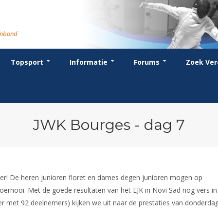
rmbond
Topsport
Informatie
Forums
Zoek Ver
cent posts
ganisatie
dstrijdsport
anje
or coaches en leraren
Evenement
Bondsbureau
Wedstrijdkalender
Atletencommissie
Voor scheidsrechters
oks
stuur
nglijsten
BT
euws
Contact
KNAS Keurmerk
Nieuws
lls
mmissies
schrijven
T
tionale opleidingen
Medewerkers
NK's
Scheidsrechterslijst
rums
eleden
glementen
T
ternationale opleidingen
Samenwerking
JPT
Scheidsrechter Documentatie
andelijks archief
den van Verdiensten
teriaal
lentontwikkeling
leidingen
Formulieren
JEC
Opleidingen
JWK Bourges - dag 7
catures
hermpaspoort
raar
Veteranenwedstrijden
Tuchtzaken
lstoelschermen
Archief
 ver! De heren junioren floret en dames degen junioren mogen op
oernooi. Met de goede resultaten van het EJK in Novi Sad nog vers in
er met 92 deelnemers) kijken we uit naar de prestaties van donderda