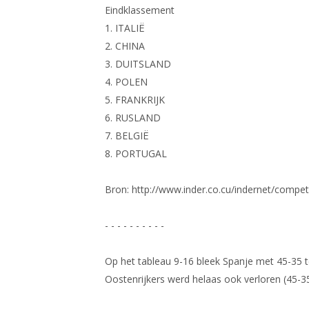
Eindklassement
1. ITALIË
2. CHINA
3. DUITSLAND
4. POLEN
5. FRANKRIJK
6. RUSLAND
7. BELGIË
8. PORTUGAL
Bron: http://www.inder.co.cu/indernet/comp
- - - - - - - - - -
Op het tableau 9-16 bleek Spanje met 45-35 t
Oostenrijkers werd helaas ook verloren (45-35